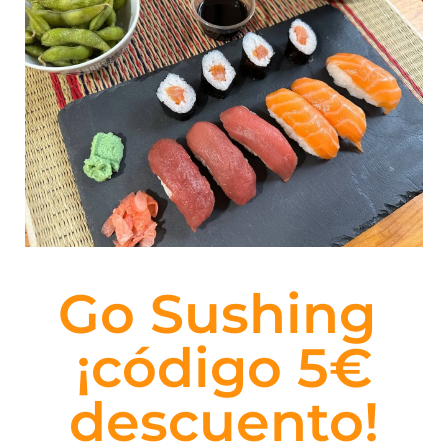
Go Sushing
¡código 5€
descuento!