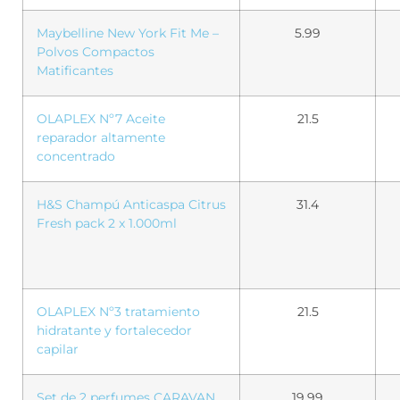
Maybelline New York Fit Me –
5.99
Polvos Compactos
Matificantes
OLAPLEX Nº7 Aceite
21.5
reparador altamente
concentrado
H&S Champú Anticaspa Citrus
31.4
Fresh pack 2 x 1.000ml
OLAPLEX Nº3 tratamiento
21.5
hidratante y fortalecedor
capilar
Set de 2 perfumes CARAVAN
19.99