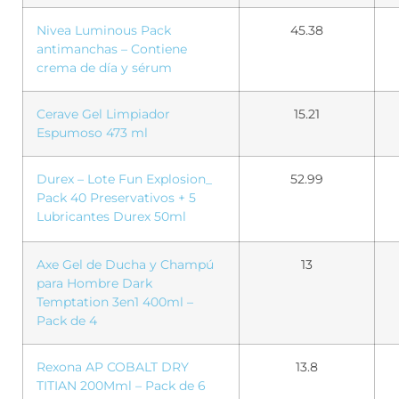
Nivea Luminous Pack
45.38
antimanchas – Contiene
crema de día y sérum
Cerave Gel Limpiador
15.21
Espumoso 473 ml
Durex – Lote Fun Explosion_
52.99
Pack 40 Preservativos + 5
Lubricantes Durex 50ml
Axe Gel de Ducha y Champú
13
para Hombre Dark
Temptation 3en1 400ml –
Pack de 4
Rexona AP COBALT DRY
13.8
TITIAN 200Mml – Pack de 6