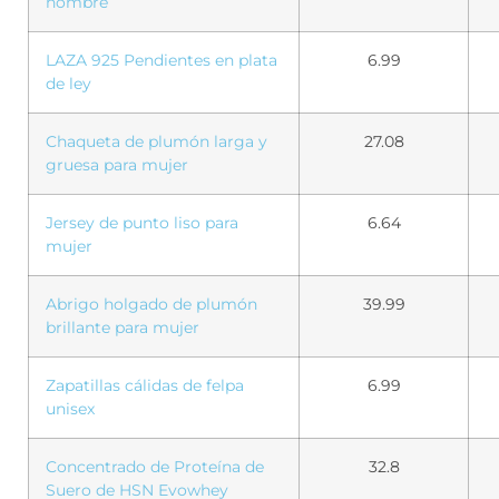
hombre
LAZA 925 Pendientes en plata
6.99
de ley
Chaqueta de plumón larga y
27.08
gruesa para mujer
Jersey de punto liso para
6.64
mujer
Abrigo holgado de plumón
39.99
brillante para mujer
Zapatillas cálidas de felpa
6.99
unisex
Concentrado de Proteína de
32.8
Suero de HSN Evowhey