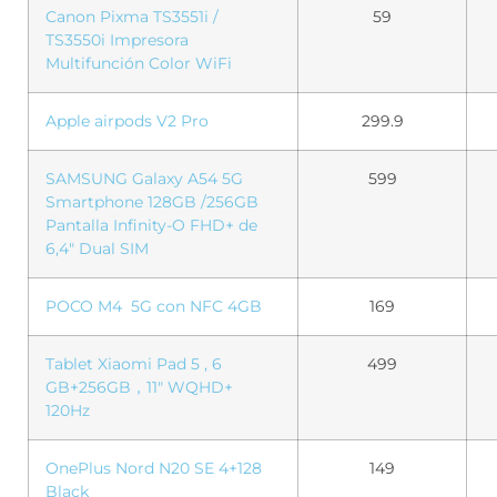
Canon Pixma TS3551i /
59
TS3550i Impresora
Multifunción Color WiFi
Apple airpods V2 Pro
299.9
SAMSUNG Galaxy A54 5G
599
Smartphone 128GB /256GB
Pantalla Infinity-O FHD+ de
6,4″ Dual SIM
POCO M4 5G con NFC 4GB
169
Tablet Xiaomi Pad 5 , 6
499
GB+256GB，11″ WQHD+
120Hz
OnePlus Nord N20 SE 4+128
149
Black