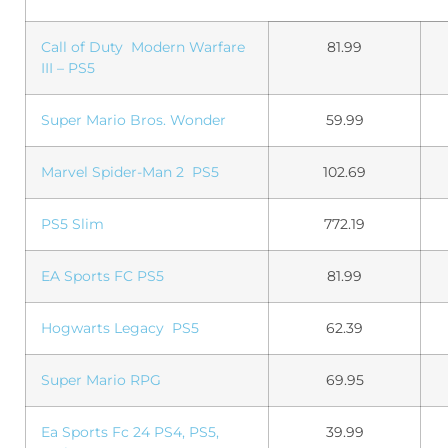
Call of Duty Modern Warfare
81.99
III – PS5
Super Mario Bros. Wonder
59.99
Marvel Spider-Man 2 PS5
102.69
PS5 Slim
772.19
EA Sports FC PS5
81.99
Hogwarts Legacy PS5
62.39
Super Mario RPG
69.95
Ea Sports Fc 24 PS4, PS5,
39.99