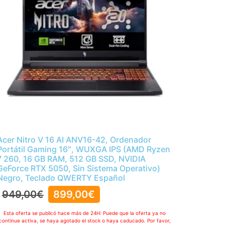
Acer Nitro V 16 AI ANV16-42, Ordenador
Portátil Gaming 16″, WUXGA IPS (AMD Ryzen
7 260, 16 GB RAM, 512 GB SSD, NVIDIA
GeForce RTX 5050, Sin Sistema Operativo)
Negro, Teclado QWERTY Español
949,00
€
899,00
€
Esta oferta se publicó hace más de 24H: Puede que la oferta ya no
continue activa, se haya agotado el stock o haya caducado. Por favor,