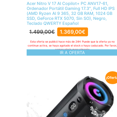
Acer Nitro V 17 AI Copilot+ PC ANV17-61,
Ordenador Portátil Gaming 17.3″, Full HD IPS
(AMD Ryzen AI 9 365, 32 GB RAM, 1024 GB
SSD, GeForce RTX 5070, Sin SO), Negro,
Teclado QWERTY Español
1.499,00
€
1.369,00
€
Esta oferta se publicó hace más de 24H: Puede que la oferta ya no
continue activa, se haya agotado el stock o haya caducado. Por favor
compruebelo manualmente
IR A OFERTA
¡Ofert