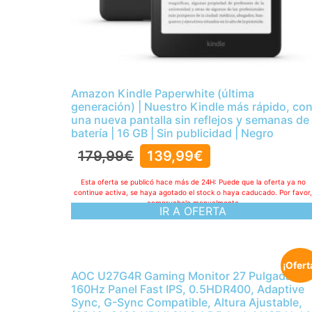
Amazon Kindle Paperwhite (última
generación) | Nuestro Kindle más rápido, co
una nueva pantalla sin reflejos y semanas de
batería | 16 GB | Sin publicidad | Negro
179,99
€
139,99
€
Esta oferta se publicó hace más de 24H: Puede que la oferta ya no
continue activa, se haya agotado el stock o haya caducado. Por favor
compruebelo manualmente
IR A OFERTA
¡Ofert
AOC U27G4R Gaming Monitor 27 Pulgadas,
160Hz Panel Fast IPS, 0.5HDR400, Adaptive
Sync, G-Sync Compatible, Altura Ajustable,