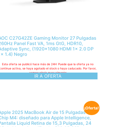
AOC C27G42ZE Gaming Monitor 27 Pulgadas
260Hz Panel Fast VA, 1ms GtG, HDR10,
Adaptive Sync, (1920×1080 HDMI 1x 2.0 DP
1x 1.4) Negro
Esta oferta se publicó hace más de 24H: Puede que la oferta ya no
continue activa, se haya agotado el stock o haya caducado. Por favor,
compruebelo manualmente
IR A OFERTA
¡Oferta!
Apple 2025 MacBook Air de 15 Pulgadas con
Chip M4: diseñado para Apple Intelligence,
Pantalla Liquid Retina de 15,3 Pulgadas, 24