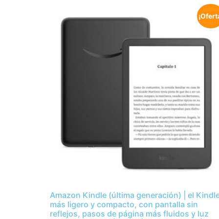
¡Ofert
Amazon Kindle (última generación) | el Kindl
más ligero y compacto, con pantalla sin
reflejos, pasos de página más fluidos y luz