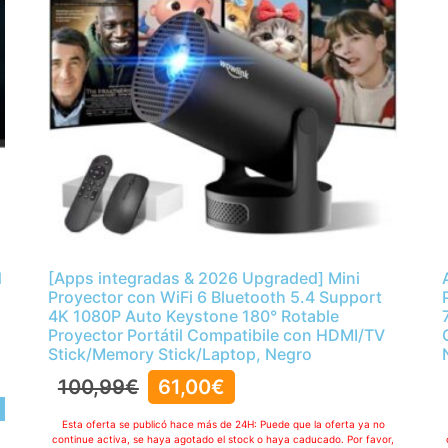
d
[Apps integradas & 2026 Upgraded] Mini
Proyector con WiFi 6 Bluetooth 5.4 Support
4K 1080P Auto Keystone 180° Rotable
Proyector Portátil Compatibile con HDMI/TV
Stick/Memory Stick/Laptop, Negro
100,99
€
61,00
€
,
Esta oferta se publicó hace más de 24H: Puede que la oferta ya no
continue activa, se haya agotado el stock o haya caducado. Por favor,