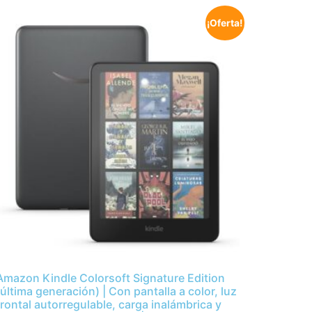
¡Oferta!
Amazon Kindle Colorsoft Signature Edition
(última generación) | Con pantalla a color, luz
frontal autorregulable, carga inalámbrica y