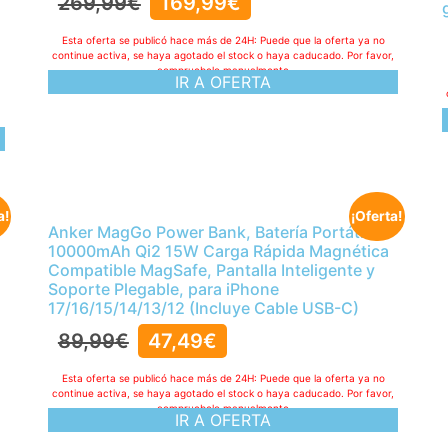
269,99
€
169,99
€
Esta oferta se publicó hace más de 24H: Puede que la oferta ya no
continue activa, se haya agotado el stock o haya caducado. Por favor,
compruebelo manualmente
IR A OFERTA
,
a!
¡Oferta!
Anker MagGo Power Bank, Batería Portátil
10000mAh Qi2 15W Carga Rápida Magnética
Compatible MagSafe, Pantalla Inteligente y
Soporte Plegable, para iPhone
17/16/15/14/13/12 (Incluye Cable USB-C)
89,99
€
47,49
€
Esta oferta se publicó hace más de 24H: Puede que la oferta ya no
continue activa, se haya agotado el stock o haya caducado. Por favor,
compruebelo manualmente
IR A OFERTA