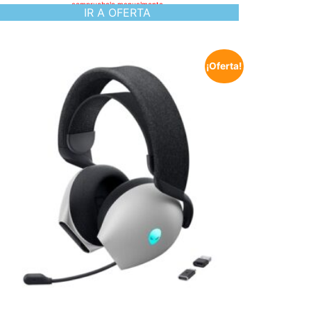
compruebelo manualmente
IR A OFERTA
¡Oferta!