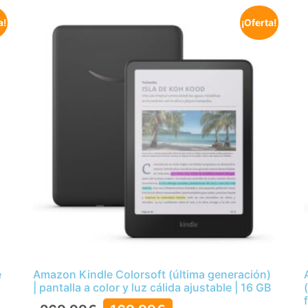
a!
¡Oferta!
e
Amazon Kindle Colorsoft (última generación)
| pantalla a color y luz cálida ajustable | 16 GB