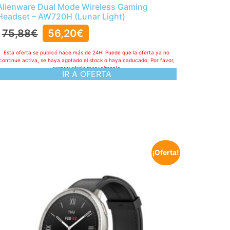
Alienware Dual Mode Wireless Gaming
Headset – AW720H (Lunar Light)
75,88
€
56,20
€
Esta oferta se publicó hace más de 24H: Puede que la oferta ya no
continue activa, se haya agotado el stock o haya caducado. Por favor,
compruebelo manualmente
IR A OFERTA
¡Oferta!