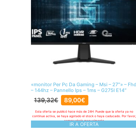
«monitor Per Pc Da Gaming – Msi – 27″» – Fh
– 144hz – Pannello Ips – 1ms – G275l E14″
139,32
€
89,00
€
Esta oferta se publicó hace más de 24H: Puede que la oferta ya no
continue activa, se haya agotado el stock o haya caducado. Por favor
compruebelo manualmente
IR A OFERTA