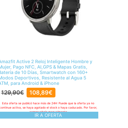
Amazfit Active 2 Reloj Inteligente Hombre y
Mujer, Pago NFC, AI,GPS & Mapas Gratis,
Batería de 10 Días, Smartwatch con 160+
Modos Deportivos, Resistente al Agua 5
ATM, para Android & iPhone
129,90
€
108,89
€
Esta oferta se publicó hace más de 24H: Puede que la oferta ya no
continue activa, se haya agotado el stock o haya caducado. Por favor,
compruebelo manualmente
IR A OFERTA