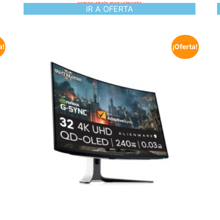
compruebelo manualmente
IR A OFERTA
a!
¡Oferta!