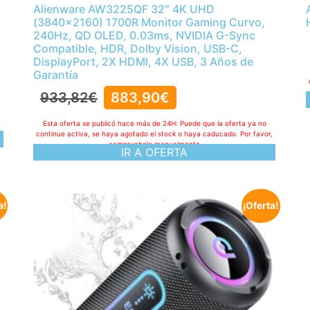
Alienware AW3225QF 32″ 4K UHD
(3840×2160) 1700R Monitor Gaming Curvo,
240Hz, QD OLED, 0.03ms, NVIDIA G-Sync
Compatible, HDR, Dolby Vision, USB-C,
DisplayPort, 2X HDMI, 4X USB, 3 Años de
Garantía
933,82
€
883,90
€
,
Esta oferta se publicó hace más de 24H: Puede que la oferta ya no
continue activa, se haya agotado el stock o haya caducado. Por favor,
compruebelo manualmente
IR A OFERTA
a!
¡Oferta!