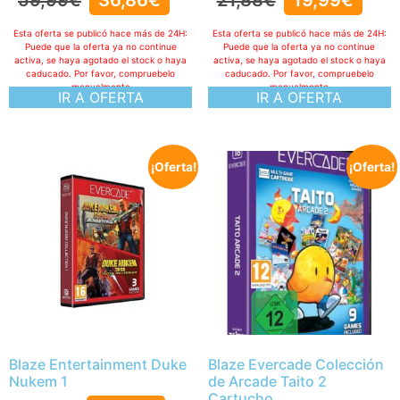
59,99
€
36,86
€
21,88
€
19,99
€
Esta oferta se publicó hace más de 24H:
Esta oferta se publicó hace más de 24H:
Puede que la oferta ya no continue
Puede que la oferta ya no continue
activa, se haya agotado el stock o haya
activa, se haya agotado el stock o haya
caducado. Por favor, compruebelo
caducado. Por favor, compruebelo
manualmente
manualmente
IR A OFERTA
IR A OFERTA
¡Oferta!
¡Oferta!
Blaze Entertainment Duke
Blaze Evercade Colección
Nukem 1
de Arcade Taito 2
Cartucho