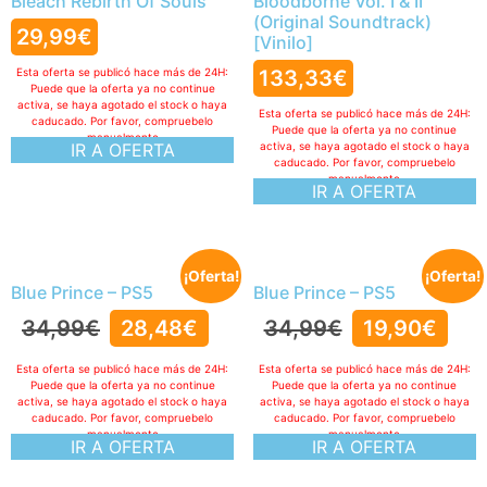
Bleach Rebirth Of Souls
Bloodborne Vol. I & II
(Original Soundtrack)
29,99
€
[Vinilo]
Esta oferta se publicó hace más de 24H:
133,33
€
Puede que la oferta ya no continue
activa, se haya agotado el stock o haya
Esta oferta se publicó hace más de 24H:
caducado. Por favor, compruebelo
Puede que la oferta ya no continue
manualmente
IR A OFERTA
activa, se haya agotado el stock o haya
caducado. Por favor, compruebelo
manualmente
IR A OFERTA
¡Oferta!
¡Oferta!
Blue Prince – PS5
Blue Prince – PS5
34,99
€
28,48
€
34,99
€
19,90
€
Esta oferta se publicó hace más de 24H:
Esta oferta se publicó hace más de 24H:
Puede que la oferta ya no continue
Puede que la oferta ya no continue
activa, se haya agotado el stock o haya
activa, se haya agotado el stock o haya
caducado. Por favor, compruebelo
caducado. Por favor, compruebelo
manualmente
manualmente
IR A OFERTA
IR A OFERTA