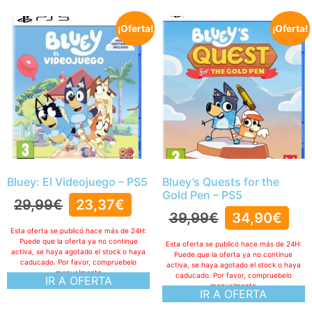
¡Oferta!
¡Oferta!
Bluey: El Videojuego – PS5
Bluey’s Quests for the
Gold Pen – PS5
29,99
€
23,37
€
39,99
€
34,90
€
Esta oferta se publicó hace más de 24H:
Puede que la oferta ya no continue
Esta oferta se publicó hace más de 24H:
activa, se haya agotado el stock o haya
Puede que la oferta ya no continue
caducado. Por favor, compruebelo
activa, se haya agotado el stock o haya
manualmente
caducado. Por favor, compruebelo
IR A OFERTA
manualmente
IR A OFERTA