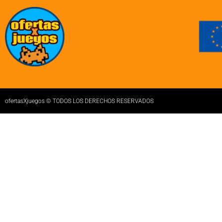
ofertasXjuegos © TODOS LOS DERECHOS RESERVADOS