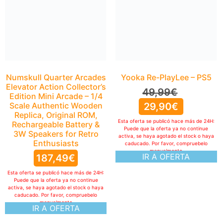
Scale Authentic Wooden
Replica, Original ROM,
Rechargeable Battery &
3W Speakers for Retro
Enthusiasts
187,49
€
Esta oferta se publicó hace más de 24H:
Yooka Re-PlayLee – PS5
Puede que la oferta ya no continue
activa, se haya agotado el stock o haya
49,99
€
caducado. Por favor, compruebelo
manualmente
29,90
€
IR A OFERTA
Esta oferta se publicó hace más de 24H:
Puede que la oferta ya no continue
activa, se haya agotado el stock o haya
caducado. Por favor, compruebelo
manualmente
IR A OFERTA