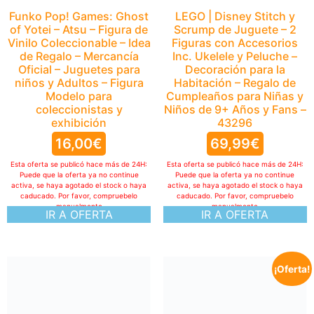
Funko Pop! Games: Ghost
LEGO | Disney Stitch y
of Yotei – Atsu – Figura de
Scrump de Juguete – 2
Vinilo Coleccionable – Idea
Figuras con Accesorios
de Regalo – Mercancía
Inc. Ukelele y Peluche –
Oficial – Juguetes para
Decoración para la
niños y Adultos – Figura
Habitación – Regalo de
Modelo para
Cumpleaños para Niñas y
coleccionistas y
Niños de 9+ Años y Fans –
exhibición
43296
16,00
€
69,99
€
Esta oferta se publicó hace más de 24H:
Esta oferta se publicó hace más de 24H:
Puede que la oferta ya no continue
Puede que la oferta ya no continue
activa, se haya agotado el stock o haya
activa, se haya agotado el stock o haya
caducado. Por favor, compruebelo
caducado. Por favor, compruebelo
manualmente
manualmente
IR A OFERTA
IR A OFERTA
¡Oferta!
Numskull Quarter Arcades
Elevator Action Collector’s
Edition Mini Arcade – 1/4