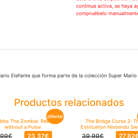
continue activa, se haya 
compruébelo manualment
Mario Elefante que forma parte de la colección Super Mario
Productos relacionados
¡Oferta!
bbs The Zombie: Rebel
The Bridge Curse 2: T
without a Pulse
Extrication Nintendo Sw
,99
€
23,37
€
39,99
€
27,82