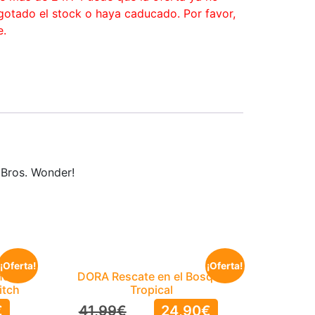
agotado el stock o haya caducado. Por favor,
e.
 Bros. Wonder!
¡Oferta!
¡Oferta!
he
DORA Rescate en el Bosque
itch
Tropical
€
41,99
€
24,90
€