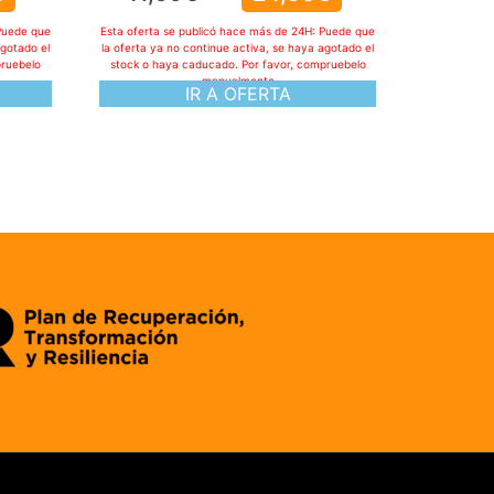
Puede que
Esta oferta se publicó hace más de 24H: Puede que
agotado el
la oferta ya no continue activa, se haya agotado el
pruebelo
stock o haya caducado. Por favor, compruebelo
manualmente
IR A OFERTA