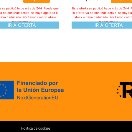
ta se publicó hace más de 24H: Puede que
Esta oferta se publicó hace más de 24H: 
ya no continue activa, se haya agotado el
la oferta ya no continue activa, se haya 
haya caducado. Por favor, compruebelo
stock o haya caducado. Por favor, com
manualmente
manualmente
IR A OFERTA
IR A OFERTA
Politica de cookies