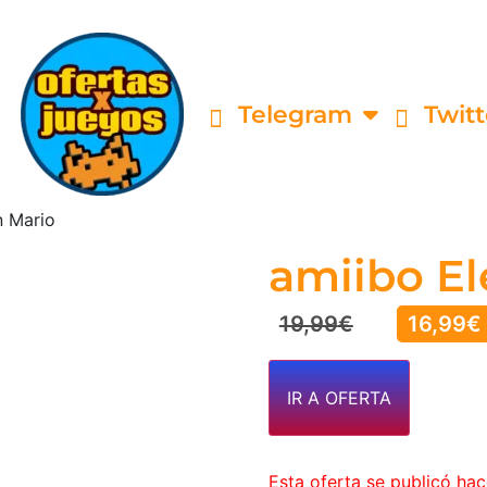
Telegram
Twitt
n Mario
amiibo E
19,99
€
16,99
€
IR A OFERTA
Esta oferta se publicó ha