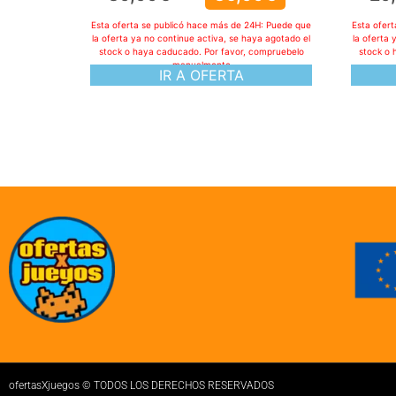
Esta oferta se publicó hace más de 24H: Puede que
Esta ofer
la oferta ya no continue activa, se haya agotado el
la oferta 
stock o haya caducado. Por favor, compruebelo
stock o 
manualmente
IR A OFERTA
ofertasXjuegos © TODOS LOS DERECHOS RESERVADOS