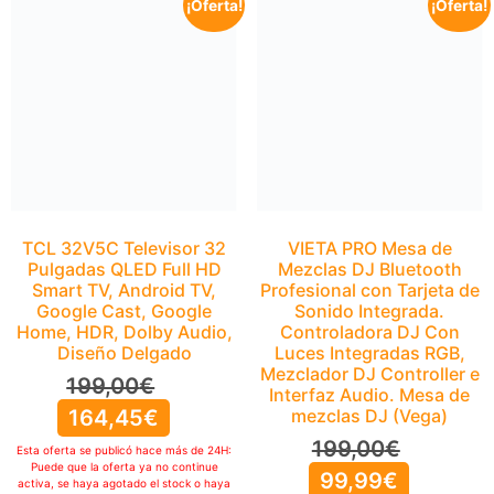
¡Oferta!
¡Oferta!
VIETA PRO Mesa de
Mezclas DJ Bluetooth
Profesional con Tarjeta de
Sonido Integrada.
Controladora DJ Con
Luces Integradas RGB,
Mezclador DJ Controller e
Interfaz Audio. Mesa de
mezclas DJ (Vega)
199,00
€
TCL 32V5C Televisor 32
99,99
€
Pulgadas QLED Full HD
Smart TV, Android TV,
Esta oferta se publicó hace más de 24H:
Puede que la oferta ya no continue
Google Cast, Google
activa, se haya agotado el stock o haya
Home, HDR, Dolby Audio,
caducado. Por favor, compruebelo
Diseño Delgado
manualmente
IR A OFERTA
199,00
€
164,45
€
Esta oferta se publicó hace más de 24H:
Puede que la oferta ya no continue
activa, se haya agotado el stock o haya