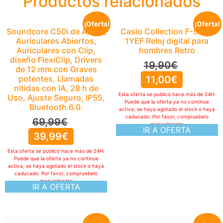
Productos relacionados
¡Oferta!
¡Oferta!
Soundcore C50i de Anker,
Casio Collection F-91W-
Auriculares Abiertos,
1YEF Reloj digital para
Auriculares con Clip,
hombres Retro
diseño FlexiClip, Drivers
19,90
€
de 12 mm con Graves
potentes, Llamadas
11,00
€
nítidas con IA, 28 h de
Esta oferta se publicó hace más de 24H:
Uso, Ajuste Seguro, IP55,
Puede que la oferta ya no continue
Bluetooth 6.0.
activa, se haya agotado el stock o haya
caducado. Por favor, compruebelo
69,99
€
manualmente
IR A OFERTA
39,99
€
Esta oferta se publicó hace más de 24H:
Puede que la oferta ya no continue
activa, se haya agotado el stock o haya
caducado. Por favor, compruebelo
manualmente
IR A OFERTA