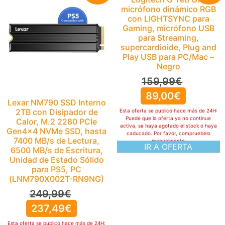
micrófono dinámico RGB
con LIGHTSYNC para
Gaming, micrófono USB
para Streaming,
supercardioide, Plug and
Play USB para PC/Mac –
Negro
159,99
€
89,00
€
Lexar NM790 SSD Interno
2TB con Disipador de
Esta oferta se publicó hace más de 24H:
Puede que la oferta ya no continue
Calor, M.2 2280 PCIe
activa, se haya agotado el stock o haya
Gen4x4 NVMe SSD, hasta
caducado. Por favor, compruebelo
7400 MB/s de Lectura,
manualmente
IR A OFERTA
6500 MB/s de Escritura,
Unidad de Estado Sólido
para PS5, PC
(LNM790X002T-RN9NG)
249,99
€
237,49
€
Esta oferta se publicó hace más de 24H: