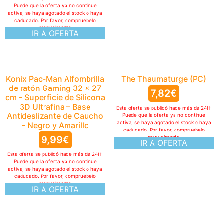
Puede que la oferta ya no continue
activa, se haya agotado el stock o haya
caducado. Por favor, compruebelo
manualmente
IR A OFERTA
Konix Pac-Man Alfombrilla
The Thaumaturge (PC)
de ratón Gaming 32 x 27
7,82
€
cm – Superficie de Silicona
3D Ultrafina – Base
Esta oferta se publicó hace más de 24H:
Antideslizante de Caucho
Puede que la oferta ya no continue
activa, se haya agotado el stock o haya
– Negro y Amarillo
caducado. Por favor, compruebelo
9,99
€
manualmente
IR A OFERTA
Esta oferta se publicó hace más de 24H:
Puede que la oferta ya no continue
activa, se haya agotado el stock o haya
caducado. Por favor, compruebelo
manualmente
IR A OFERTA