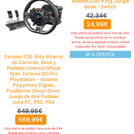
Aladdin,Lion King,Jungle
Book – Switch
42,34
€
24,99
€
Esta oferta se publicó hace más de 24H:
Puede que la oferta ya no continue
activa, se haya agotado el stock o haya
caducado. Por favor, compruebelo
manualmente
IR A OFERTA
Fanatec CSL Elite Volante
de Carreras, Base y
Pedales Licencia Oficial
Gran Turismo DD Pro
Playstation – Volante
Polyphony Digital,
FluxBarrier Direct Drive,
Juego de dos Pedales
para PC, PS5, PS4
649,95
€
569,99
€
Esta oferta se publicó hace más de 24H:
Puede que la oferta ya no continue