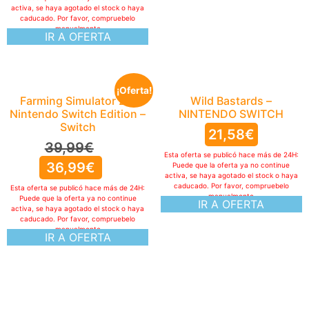
activa, se haya agotado el stock o haya
caducado. Por favor, compruebelo
manualmente
IR A OFERTA
¡Oferta!
Farming Simulator 26:
Wild Bastards –
Nintendo Switch Edition –
NINTENDO SWITCH
Switch
21,58
€
39,99
€
Esta oferta se publicó hace más de 24H:
36,99
€
Puede que la oferta ya no continue
activa, se haya agotado el stock o haya
caducado. Por favor, compruebelo
Esta oferta se publicó hace más de 24H:
manualmente
Puede que la oferta ya no continue
IR A OFERTA
activa, se haya agotado el stock o haya
caducado. Por favor, compruebelo
manualmente
IR A OFERTA