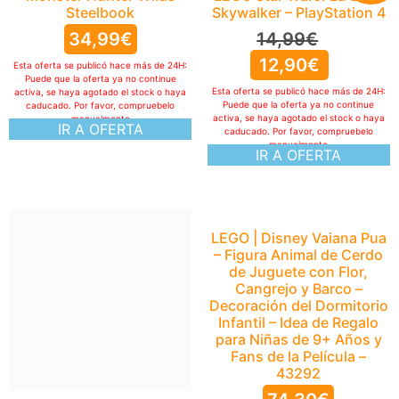
Steelbook
Skywalker – PlayStation 4
34,99
€
14,99
€
12,90
€
Esta oferta se publicó hace más de 24H:
Puede que la oferta ya no continue
Esta oferta se publicó hace más de 24H:
activa, se haya agotado el stock o haya
Puede que la oferta ya no continue
caducado. Por favor, compruebelo
activa, se haya agotado el stock o haya
manualmente
IR A OFERTA
caducado. Por favor, compruebelo
manualmente
IR A OFERTA
LEGO | Disney Vaiana Pua
– Figura Animal de Cerdo
de Juguete con Flor,
Cangrejo y Barco –
Decoración del Dormitorio
Infantil – Idea de Regalo
para Niñas de 9+ Años y
Fans de la Película –
43292