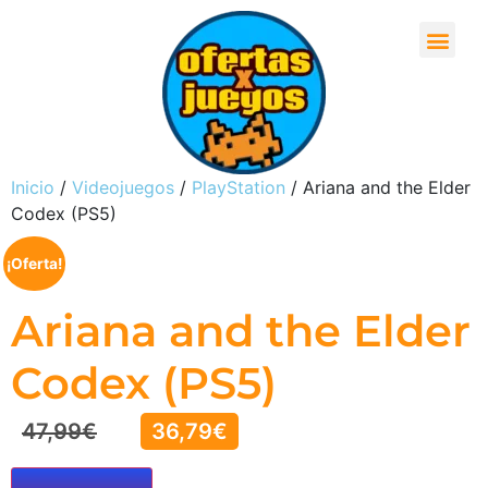
Inicio
/
Videojuegos
/
PlayStation
/ Ariana and the Elder
Codex (PS5)
¡Oferta!
Ariana and the Elder
Codex (PS5)
47,99
€
36,79
€