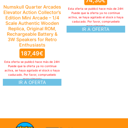
74,30
€
Numskull Quarter Arcades
Esta oferta se publicó hace más de 24H:
Elevator Action Collector’s
Puede que la oferta ya no continue
Edition Mini Arcade – 1/4
activa, se haya agotado el stock o haya
caducado. Por favor, compruebelo
Scale Authentic Wooden
manualmente
Replica, Original ROM,
IR A OFERTA
Rechargeable Battery &
3W Speakers for Retro
Enthusiasts
187,49
€
Esta oferta se publicó hace más de 24H:
Puede que la oferta ya no continue
activa, se haya agotado el stock o haya
caducado. Por favor, compruebelo
manualmente
IR A OFERTA