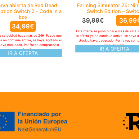
rva abierta de Red Dead
Farming Simulator 26: Ni
tion Switch 2 – Code in a
Switch Edition – Swit
box
39,99
€
36,99
34,99
€
Esta oferta se publicó hace más de 24H: 
ta se publicó hace más de 24H: Puede que
la oferta ya no continue activa, se haya 
ya no continue activa, se haya agotado el
stock o haya caducado. Por favor, com
haya caducado. Por favor, compruebelo
manualmente
IR A OFERTA
manualmente
IR A OFERTA