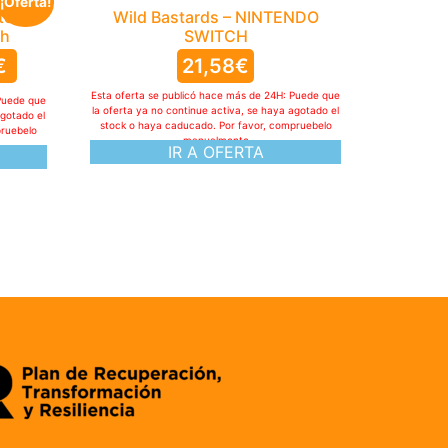
¡Oferta!
ntendo
Wild Bastards – NINTENDO
ch
SWITCH
€
21,58
€
Esta oferta se publicó hace más de 24H: Puede que
Puede que
la oferta ya no continue activa, se haya agotado el
agotado el
stock o haya caducado. Por favor, compruebelo
pruebelo
manualmente
IR A OFERTA