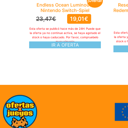
¡Oferta!
Endless Ocean Luminous,
Rese
Nintendo Switch-Spiel
Redemp
23,47
€
19,01
€
Esta oferta se publicó hace más de 24H: Puede que
Esta ofer
la oferta ya no continue activa, se haya agotado el
la oferta 
stock o haya caducado. Por favor, compruebelo
stock o 
manualmente
IR A OFERTA