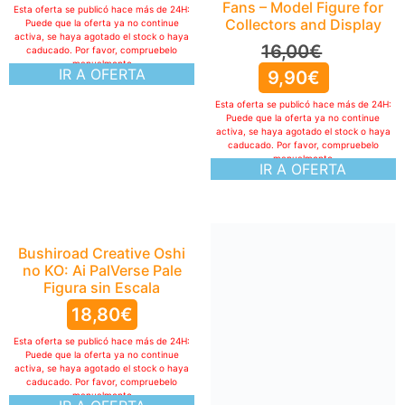
Fans – Model Figure for
Esta oferta se publicó hace más de 24H:
Collectors and Display
Puede que la oferta ya no continue
activa, se haya agotado el stock o haya
16,00
€
caducado. Por favor, compruebelo
manualmente
IR A OFERTA
9,90
€
Esta oferta se publicó hace más de 24H:
Puede que la oferta ya no continue
activa, se haya agotado el stock o haya
caducado. Por favor, compruebelo
manualmente
IR A OFERTA
Bushiroad Creative Oshi
no KO: Ai PalVerse Pale
Figura sin Escala
18,80
€
Esta oferta se publicó hace más de 24H:
Puede que la oferta ya no continue
activa, se haya agotado el stock o haya
caducado. Por favor, compruebelo
manualmente