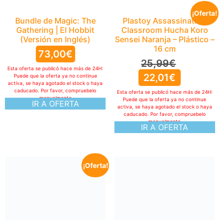
¡Oferta!
Bundle de Magic: The
Plastoy Assassination
Gathering | El Hobbit
Classroom Hucha Koro
(Versión en Inglés)
Sensei Naranja – Plástico –
16 cm
73,00
€
25,99
€
Esta oferta se publicó hace más de 24H:
22,01
€
Puede que la oferta ya no continue
activa, se haya agotado el stock o haya
caducado. Por favor, compruebelo
Esta oferta se publicó hace más de 24H:
manualmente
Puede que la oferta ya no continue
IR A OFERTA
activa, se haya agotado el stock o haya
caducado. Por favor, compruebelo
manualmente
IR A OFERTA
¡Oferta!
Funko Pop! Movies:
Wicked – Elphaba – Figura
de Vinilo Coleccionable –
Idea de Regalo- Mercancia
Oficial – Juguetes para
Niños y Adultos – Muñeco