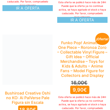
caducado. Por favor, compruebelo
Esta oferta se publicó hace más de 24H:
manualmente
Puede que la oferta ya no continue
IR A OFERTA
activa, se haya agotado el stock o haya
caducado. Por favor, compruebelo
manualmente
IR A OFERTA
¡Oferta!
Funko Pop! Animation:
One Piece – Roronoa Zoro
– Collectable Vinyl Figure –
Gift Idea – Official
Merchandise – Toys for
Kids & Adults – Anime
Fans – Model Figure for
Collectors and Display
16,00
€
9,90
€
Bushiroad Creative Oshi
no KO: Ai PalVerse Pale
Esta oferta se publicó hace más de 24H:
Puede que la oferta ya no continue
Figura sin Escala
activa, se haya agotado el stock o haya
caducado. Por favor, compruebelo
18,80
€