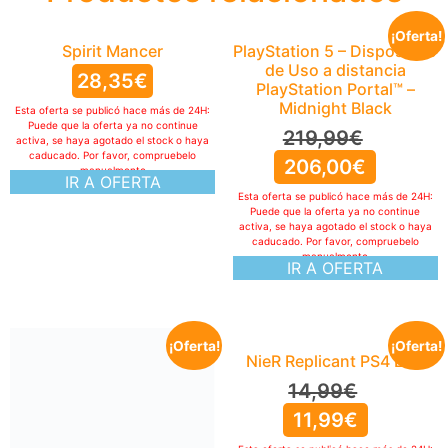
¡Oferta!
Spirit Mancer
PlayStation 5 – Dispositivo
de Uso a distancia
28,35
€
PlayStation Portal™ –
Midnight Black
Esta oferta se publicó hace más de 24H:
Puede que la oferta ya no continue
219,99
€
activa, se haya agotado el stock o haya
caducado. Por favor, compruebelo
206,00
€
manualmente
IR A OFERTA
Esta oferta se publicó hace más de 24H:
Puede que la oferta ya no continue
activa, se haya agotado el stock o haya
caducado. Por favor, compruebelo
manualmente
IR A OFERTA
¡Oferta!
¡Oferta!
NieR Replicant PS4 ESP
14,99
€
11,99
€