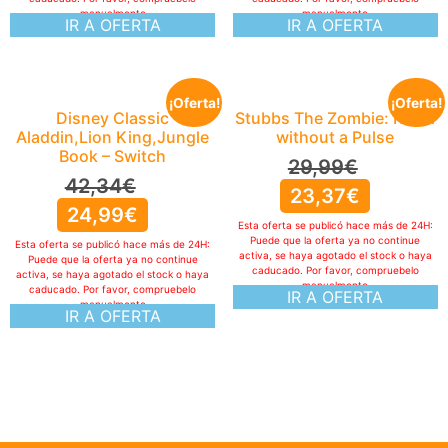
manualmente
manualmente
IR A OFERTA
IR A OFERTA
¡Oferta!
¡Oferta!
Disney Classic
Stubbs The Zombie: Rebel
Aladdin,Lion King,Jungle
without a Pulse
Book – Switch
29,99
€
42,34
€
23,37
€
24,99
€
Esta oferta se publicó hace más de 24H:
Puede que la oferta ya no continue
Esta oferta se publicó hace más de 24H:
activa, se haya agotado el stock o haya
Puede que la oferta ya no continue
caducado. Por favor, compruebelo
activa, se haya agotado el stock o haya
manualmente
caducado. Por favor, compruebelo
IR A OFERTA
manualmente
IR A OFERTA