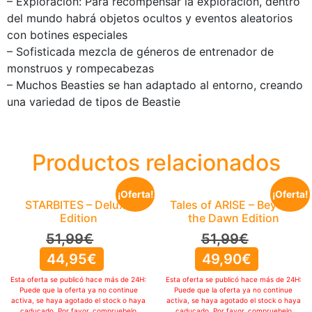
– Exploración: Para recompensar la exploración, dentro
del mundo habrá objetos ocultos y eventos aleatorios
con botines especiales
– Sofisticada mezcla de géneros de entrenador de
monstruos y rompecabezas
– Muchos Beasties se han adaptado al entorno, creando
una variedad de tipos de Beastie
Productos relacionados
¡Oferta!
¡Oferta!
STARBITES – Deluxe
Tales of ARISE – Beyond
Edition
the Dawn Edition
51,99
€
51,99
€
44,95
€
49,90
€
Esta oferta se publicó hace más de 24H:
Esta oferta se publicó hace más de 24H:
Puede que la oferta ya no continue
Puede que la oferta ya no continue
activa, se haya agotado el stock o haya
activa, se haya agotado el stock o haya
caducado. Por favor, compruebelo
caducado. Por favor, compruebelo