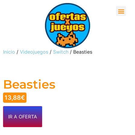
Inicio
/
Videojuegos
/
Switch
/ Beasties
Beasties
13,88
€
IR A OFERTA