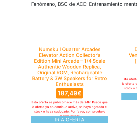
Fenómeno, BSO de ACE: Entrenamiento mental I
Numskull Quarter Arcades
D
Elevator Action Collector’s
Ven
Edition Mini Arcade – 1/4 Scale
Authentic Wooden Replica,
Original ROM, Rechargeable
Battery & 3W Speakers for Retro
Esta ofer
Enthusiasts
la oferta 
stock o 
187,49
€
Esta oferta se publicó hace más de 24H: Puede que
la oferta ya no continue activa, se haya agotado el
stock o haya caducado. Por favor, compruebelo
manualmente
IR A OFERTA