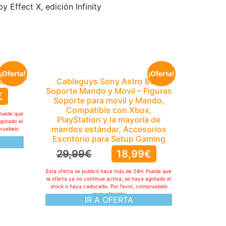
Effect X, edición Infinity
¡Oferta!
¡Oferta!
S5
Cableguys Sony Astro BOT
Soporte Mando y Movil – Figuras
€
Soporte para movil y Mando,
Compatible con Xbox,
Puede que
PlayStation y la mayoría de
agotado el
mandos estándar, Accesorios
pruebelo
Escritorio para Setup Gaming
29,99
€
18,99
€
Esta oferta se publicó hace más de 24H: Puede que
la oferta ya no continue activa, se haya agotado el
stock o haya caducado. Por favor, compruebelo
manualmente
IR A OFERTA