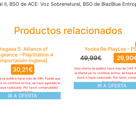
I, BSO de ACE: Voz Sobrenatural, BSO de BlazBlue Entropy 
Productos relacionados
isgaea 5: Alliance of
Yooka Re-PlayLee – P
geance – PlayStation 4
49,99
€
29,90
[Importación inglesa]
30,21
€
Esta oferta se publicó hace más de 24H: 
la oferta ya no continue activa, se haya 
stock o haya caducado. Por favor, com
ta se publicó hace más de 24H: Puede que
manualmente
ya no continue activa, se haya agotado el
IR A OFERTA
haya caducado. Por favor, compruebelo
manualmente
IR A OFERTA