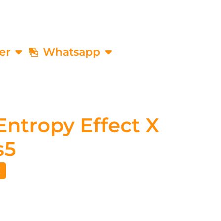
er
Whatsapp
Entropy Effect X
s5
€