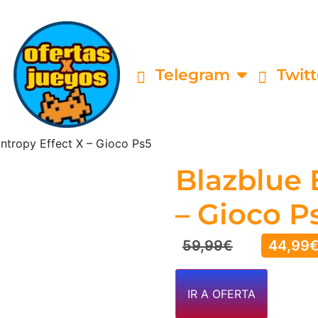
Telegram
Twitt
Entropy Effect X – Gioco Ps5
Blazblue 
– Gioco P
59,99
€
44,99
IR A OFERTA