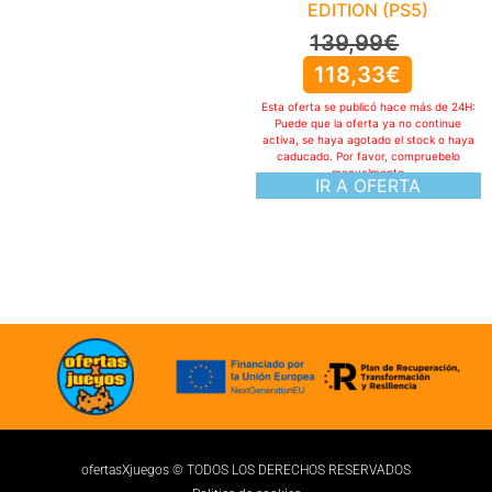
EDITION (PS5)
139,99
€
118,33
€
Esta oferta se publicó hace más de 24H:
Puede que la oferta ya no continue
activa, se haya agotado el stock o haya
caducado. Por favor, compruebelo
manualmente
IR A OFERTA
ofertasXjuegos © TODOS LOS DERECHOS RESERVADOS