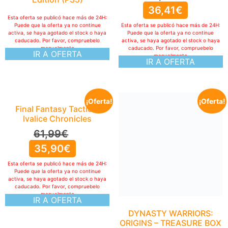
36,41
€
Esta oferta se publicó hace más de 24H:
Puede que la oferta ya no continue
Esta oferta se publicó hace más de 24H:
activa, se haya agotado el stock o haya
Puede que la oferta ya no continue
caducado. Por favor, compruebelo
activa, se haya agotado el stock o haya
manualmente
caducado. Por favor, compruebelo
IR A OFERTA
manualmente
IR A OFERTA
¡Oferta!
¡Oferta!
Final Fantasy Tactics:
Ivalice Chronicles
61,99
€
35,90
€
Esta oferta se publicó hace más de 24H:
Puede que la oferta ya no continue
activa, se haya agotado el stock o haya
caducado. Por favor, compruebelo
manualmente
IR A OFERTA
DYNASTY WARRIORS:
ORIGINS – TREASURE BOX