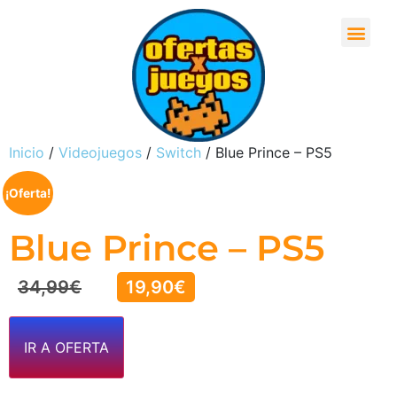
Inicio
/
Videojuegos
/
Switch
/ Blue Prince – PS5
¡Oferta!
Blue Prince – PS5
34,99
€
19,90
€
IR A OFERTA