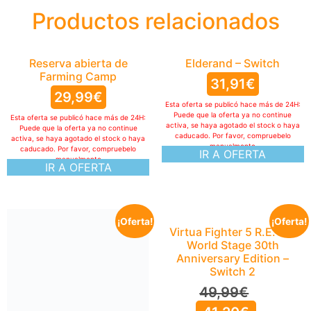
Productos relacionados
Reserva abierta de
Elderand – Switch
Farming Camp
31,91
€
29,99
€
Esta oferta se publicó hace más de 24H:
Puede que la oferta ya no continue
Esta oferta se publicó hace más de 24H:
activa, se haya agotado el stock o haya
Puede que la oferta ya no continue
caducado. Por favor, compruebelo
activa, se haya agotado el stock o haya
manualmente
caducado. Por favor, compruebelo
IR A OFERTA
manualmente
IR A OFERTA
¡Oferta!
¡Oferta!
Virtua Fighter 5 R.E.V.O.
World Stage 30th
Anniversary Edition –
Switch 2
49,99
€