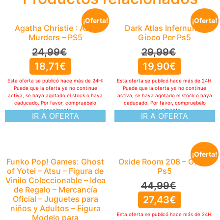
¡Oferta!
¡Oferta!
Agatha Christie : ABC
Dark Atlas Infernum –
Murders – PS5
Gioco Per Ps5
24,99
€
29,99
€
18,71
€
19,90
€
Esta oferta se publicó hace más de 24H:
Esta oferta se publicó hace más de 24H:
Puede que la oferta ya no continue
Puede que la oferta ya no continue
activa, se haya agotado el stock o haya
activa, se haya agotado el stock o haya
caducado. Por favor, compruebelo
caducado. Por favor, compruebelo
manualmente
manualmente
IR A OFERTA
IR A OFERTA
¡Oferta!
Funko Pop! Games: Ghost
Oxide Room 208 – Gioco
of Yotei – Atsu – Figura de
Ps5
Vinilo Coleccionable – Idea
44,99
€
de Regalo – Mercancía
Oficial – Juguetes para
27,43
€
niños y Adultos – Figura
Esta oferta se publicó hace más de 24H:
Modelo para