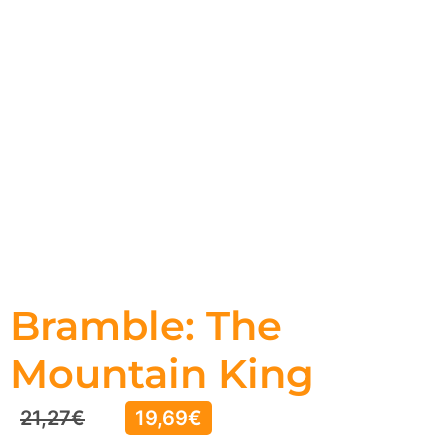
Bramble: The
Mountain King
21,27
€
19,69
€