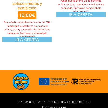
Puede que la oferta ya no continue
coleccionistas y
activa, se haya agotado el stock o haya
exhibición
caducado. Por favor, compruebelo
manualmente
IR A OFERTA
16,00
€
Esta oferta se publicó hace más de 24H:
Puede que la oferta ya no continue
activa, se haya agotado el stock o haya
caducado. Por favor, compruebelo
manualmente
IR A OFERTA
ofertasXjuegos © TODOS LOS DERECHOS RESERVADOS
Politica de cookies