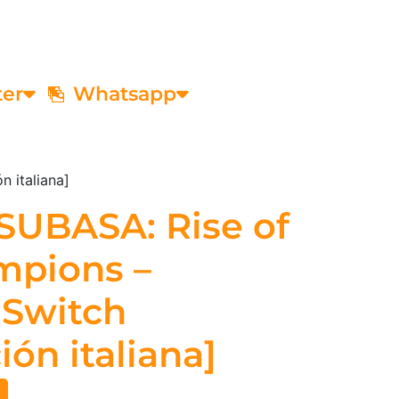
ter
Whatsapp
 italiana]
SUBASA: Rise of
pions –
 Switch
ión italiana]