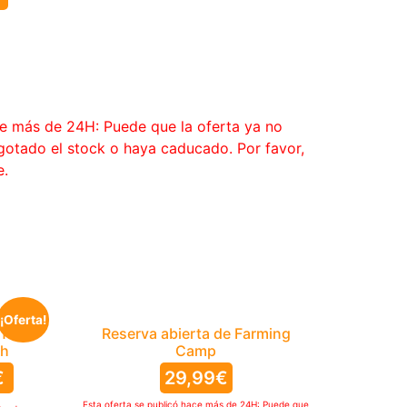
ce más de 24H: Puede que la oferta ya no
agotado el stock o haya caducado. Por favor,
e.
¡Oferta!
 You
Reserva abierta de Farming
ch
Camp
€
29,99
€
Esta oferta se publicó hace más de 24H: Puede que