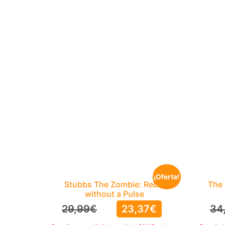
¡Oferta!
Stubbs The Zombie: Rebel
The 
without a Pulse
29,99
€
23,37
€
34