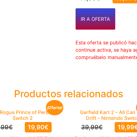
IR A OFERTA
Esta oferta se publicó ha
continue activa, se haya 
compruébelo manualment
Productos relacionados
¡Oferta!
Rogue Prince of Persia –
Garfield Kart 2 – All Can
Switch 2
Drift – Nintendo Swit
,99
€
19,90
€
39,99
€
19,99