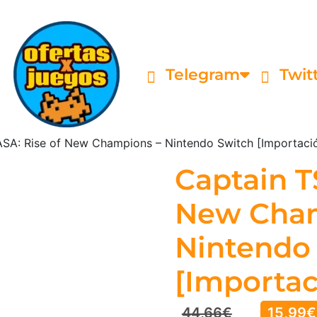
Telegram
Twit
SA: Rise of New Champions – Nintendo Switch [Importación
Captain T
New Cham
Nintendo
[Importac
44,66
€
15,99
€