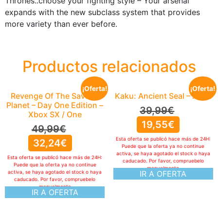
Thrones..choose your fighting style – Your arsenal
expands with the new subclass system that provides
more variety than ever before.
Productos relacionados
¡Oferta!
¡Oferta!
Revenge Of The Savage
Kaku: Ancient Seal – Xbox
Planet – Day One Edition –
39,99
€
Xbox SX / One
19,55
€
49,99
€
Esta oferta se publicó hace más de 24H:
32,24
€
Puede que la oferta ya no continue
activa, se haya agotado el stock o haya
Esta oferta se publicó hace más de 24H:
caducado. Por favor, compruebelo
Puede que la oferta ya no continue
manualmente
activa, se haya agotado el stock o haya
IR A OFERTA
caducado. Por favor, compruebelo
manualmente
IR A OFERTA