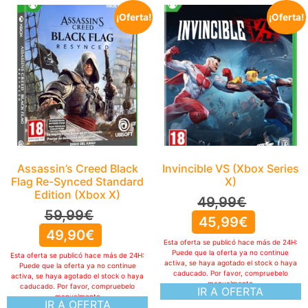
¡Oferta!
¡Oferta!
Assassin’s Creed Black
Invincible VS (Xbox Series
Flag Re-Synced Standard
X)
Edition (Xbox X)
49,99
€
59,99
€
45,99
€
49,90
€
Esta oferta se publicó hace más de 24H:
Puede que la oferta ya no continue
Esta oferta se publicó hace más de 24H:
activa, se haya agotado el stock o haya
Puede que la oferta ya no continue
caducado. Por favor, compruebelo
activa, se haya agotado el stock o haya
manualmente
caducado. Por favor, compruebelo
IR A OFERTA
manualmente
IR A OFERTA