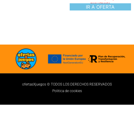
manualmente
IR A OFERTA
ofertasXjuegos © TODOS LOS DERECHOS RESERVADOS
Politica de cookies