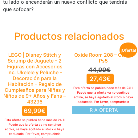
tu lado o encenderán un nuevo conflicto que tendrás
que sofocar?
Productos relacionados
¡Oferta!
LEGO | Disney Stitch y
Oxide Room 208 – Gioco
Scrump de Juguete – 2
Ps5
Figuras con Accesorios
44,99
€
Inc. Ukelele y Peluche –
Decoración para la
27,43
€
Habitación – Regalo de
Esta oferta se publicó hace más de 24H:
Cumpleaños para Niñas y
Puede que la oferta ya no continue
Niños de 9+ Años y Fans –
activa, se haya agotado el stock o haya
43296
caducado. Por favor, compruebelo
manualmente
IR A OFERTA
69,99
€
Esta oferta se publicó hace más de 24H:
Puede que la oferta ya no continue
activa, se haya agotado el stock o haya
caducado. Por favor, compruebelo