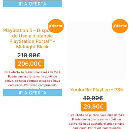
manualmente
IR A OFERTA
¡Oferta!
¡Oferta!
PlayStation 5 – Dispositivo
de Uso a distancia
PlayStation Portal™ –
Midnight Black
219,99
€
206,00
€
Esta oferta se publicó hace más de 24H:
Puede que la oferta ya no continue
activa, se haya agotado el stock o haya
caducado. Por favor, compruebelo
Yooka Re-PlayLee – PS5
manualmente
IR A OFERTA
49,99
€
29,90
€
Esta oferta se publicó hace más de 24H:
Puede que la oferta ya no continue
activa, se haya agotado el stock o haya
caducado. Por favor, compruebelo