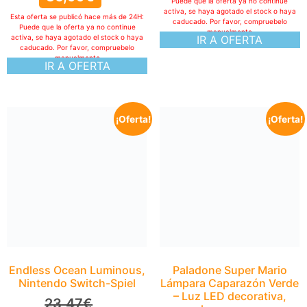
Puede que la oferta ya no continue
activa, se haya agotado el stock o haya
Esta oferta se publicó hace más de 24H:
caducado. Por favor, compruebelo
Puede que la oferta ya no continue
manualmente
activa, se haya agotado el stock o haya
IR A OFERTA
caducado. Por favor, compruebelo
manualmente
IR A OFERTA
¡Oferta!
¡Oferta!
Endless Ocean Luminous,
Nintendo Switch-Spiel
23,47
€
19,01
€
Esta oferta se publicó hace más de 24H:
Puede que la oferta ya no continue
activa, se haya agotado el stock o haya
caducado. Por favor, compruebelo
manualmente
IR A OFERTA
Paladone Super Mario
Lámpara Caparazón Verde
– Luz LED decorativa,