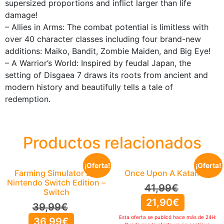
supersized proportions and inflict larger than life
damage!
– Allies in Arms: The combat potential is limitless with
over 40 character classes including four brand-new
additions: Maiko, Bandit, Zombie Maiden, and Big Eye!
– A Warrior’s World: Inspired by feudal Japan, the
setting of Disgaea 7 draws its roots from ancient and
modern history and beautifully tells a tale of
redemption.
Productos relacionados
¡Oferta!
¡Oferta!
Farming Simulator 26:
Once Upon A Katamari
Nintendo Switch Edition –
41,99
€
Switch
21,90
€
39,99
€
Esta oferta se publicó hace más de 24H:
36,99
€