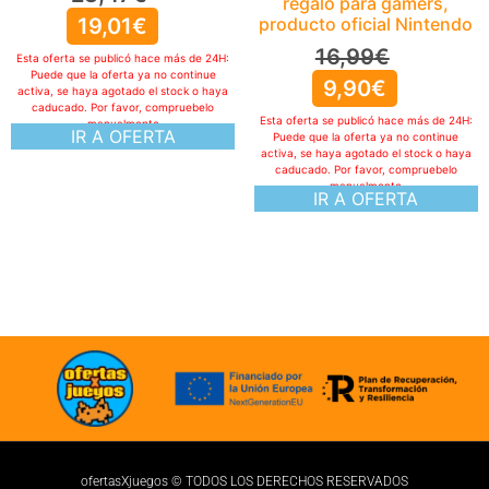
regalo para gamers,
producto oficial Nintendo
16,99
€
9,90
€
Esta oferta se publicó hace más de 24H:
Puede que la oferta ya no continue
activa, se haya agotado el stock o haya
caducado. Por favor, compruebelo
manualmente
IR A OFERTA
ofertasXjuegos © TODOS LOS DERECHOS RESERVADOS