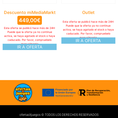
Descuento miMediaMarkt
Outlet
449,00
€
Esta oferta se publicó hace más de 24H:
Puede que la oferta ya no continue
Esta oferta se publicó hace más de 24H:
activa, se haya agotado el stock o haya
Puede que la oferta ya no continue
caducado. Por favor, compruebelo
activa, se haya agotado el stock o haya
manualmente
IR A OFERTA
caducado. Por favor, compruebelo
manualmente
IR A OFERTA
ofertasXjuegos © TODOS LOS DERECHOS RESERVADOS