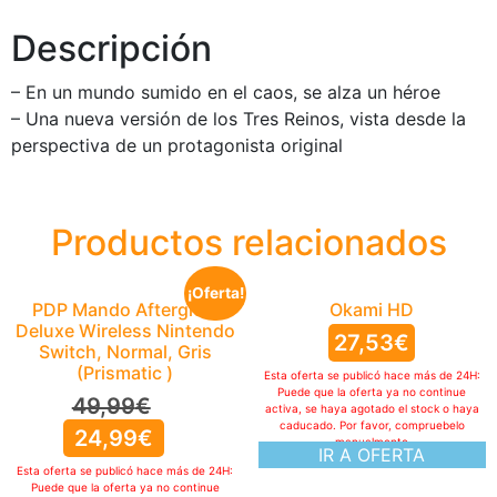
Descripción
– En un mundo sumido en el caos, se alza un héroe
– Una nueva versión de los Tres Reinos, vista desde la
perspectiva de un protagonista original
Productos relacionados
¡Oferta!
PDP Mando Afterglow
Okami HD
Deluxe Wireless Nintendo
27,53
€
Switch, Normal, Gris
(Prismatic )
Esta oferta se publicó hace más de 24H:
Puede que la oferta ya no continue
49,99
€
activa, se haya agotado el stock o haya
caducado. Por favor, compruebelo
24,99
€
manualmente
IR A OFERTA
Esta oferta se publicó hace más de 24H:
Puede que la oferta ya no continue