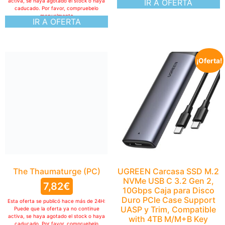
activa, se haya agotado el stock o haya
IR A OFERTA
caducado. Por favor, compruebelo
manualmente
IR A OFERTA
¡Oferta!
The Thaumaturge (PC)
7,82
€
Esta oferta se publicó hace más de 24H:
Puede que la oferta ya no continue
activa, se haya agotado el stock o haya
caducado. Por favor, compruebelo
manualmente
IR A OFERTA
UGREEN Carcasa SSD M.2
NVMe USB C 3.2 Gen 2,
10Gbps Caja para Disco
Duro PCIe Case Support
UASP y Trim, Compatible
with 4TB M/M+B Key