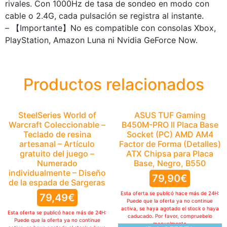
rivales. Con 1000Hz de tasa de sondeo en modo con
cable o 2.4G, cada pulsación se registra al instante.
– 【Importante】No es compatible con consolas Xbox,
PlayStation, Amazon Luna ni Nvidia GeForce Now.
Productos relacionados
SteelSeries World of
ASUS TUF Gaming
Warcraft Coleccionable –
B450M-PRO II Placa Base
Teclado de resina
Socket (PC) AMD AM4
artesanal – Artículo
Factor de Forma (Detalles)
gratuito del juego –
ATX Chipsa para Placa
Numerado
Base, Negro, B550
individualmente – Diseño
79,90
€
de la espada de Sargeras
Esta oferta se publicó hace más de 24H:
79,49
€
Puede que la oferta ya no continue
activa, se haya agotado el stock o haya
Esta oferta se publicó hace más de 24H:
caducado. Por favor, compruebelo
Puede que la oferta ya no continue
manualmente