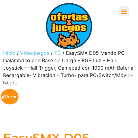
Inicio
/
Videojuegos
/
PC
/ EasySMX D05 Mando PC
Inalambrico con Base de Carga – RGB Luz – Hall
Joystick – Hall Trigger, Gamepad con 1000 mAh Batería
Recargable- Vibración – Turbo- para PC/Switch/Móvil –
Negro
¡Oferta!
EasySMX D05