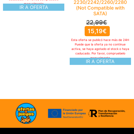
2230/2242/2260/2280
(Not Compatible with
SATA)
22,99
€
15,19
€
Esta oferta se publicó hace más de 24H:
Puede que la oferta ya no continue
activa, se haya agotado el stock o haya
caducado. Por favor, compruebelo
manualmente
IR A OFERTA