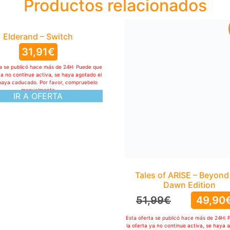
Productos relacionados
Elderand – Switch
Tales of ARISE – Beyond
Dawn Edition
31,91
€
51,99
€
49,90
ta se publicó hace más de 24H: Puede que
ya no continue activa, se haya agotado el
Esta oferta se publicó hace más de 24H: 
haya caducado. Por favor, compruebelo
la oferta ya no continue activa, se haya 
manualmente
IR A OFERTA
stock o haya caducado. Por favor, com
manualmente
IR A OFERTA