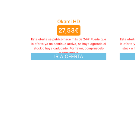
Okami HD
27,53
€
Esta oferta se publicó hace más de 24H: Puede que
Esta ofer
la oferta ya no continue activa, se haya agotado el
la oferta 
stock o haya caducado. Por favor, compruebelo
stock o 
manualmente
IR A OFERTA