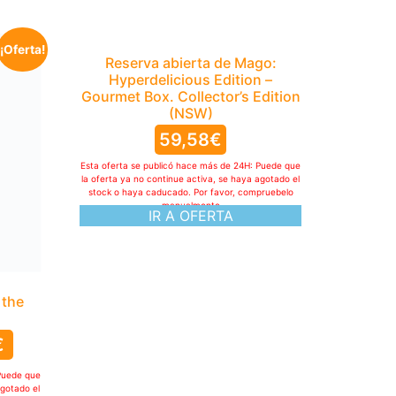
¡Oferta!
 the
Reserva abierta de Mago:
Hyperdelicious Edition –
Gourmet Box. Collector’s Edition
€
(NSW)
59,58
€
Puede que
agotado el
pruebelo
Esta oferta se publicó hace más de 24H: Puede que
la oferta ya no continue activa, se haya agotado el
stock o haya caducado. Por favor, compruebelo
manualmente
IR A OFERTA