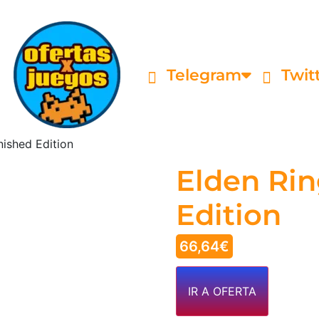
Telegram
Twit
nished Edition
Elden Rin
Edition
66,64
€
IR A OFERTA