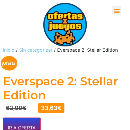
Inicio
/
Sin categorizar
/ Everspace 2: Stellar Edition
¡Oferta!
Everspace 2: Stellar
Edition
62,99
€
33,63
€
IR A OFERTA