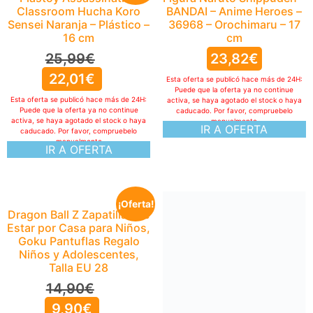
Classroom Hucha Koro
BANDAI – Anime Heroes –
Sensei Naranja – Plástico –
36968 – Orochimaru – 17
16 cm
cm
25,99
€
23,82
€
22,01
€
Esta oferta se publicó hace más de 24H:
Puede que la oferta ya no continue
Esta oferta se publicó hace más de 24H:
activa, se haya agotado el stock o haya
Puede que la oferta ya no continue
caducado. Por favor, compruebelo
activa, se haya agotado el stock o haya
manualmente
IR A OFERTA
caducado. Por favor, compruebelo
manualmente
IR A OFERTA
¡Oferta!
Dragon Ball Z Zapatillas de
Estar por Casa para Niños,
Goku Pantuflas Regalo
Niños y Adolescentes,
Talla EU 28
14,90
€
9,90
€