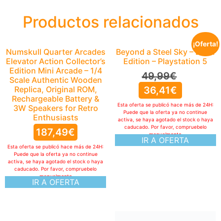
Productos relacionados
¡Oferta!
Numskull Quarter Arcades
Beyond a Steel Sky – Book
Elevator Action Collector’s
Edition – Playstation 5
Edition Mini Arcade – 1/4
49,99
€
Scale Authentic Wooden
Replica, Original ROM,
36,41
€
Rechargeable Battery &
Esta oferta se publicó hace más de 24H:
3W Speakers for Retro
Puede que la oferta ya no continue
Enthusiasts
activa, se haya agotado el stock o haya
caducado. Por favor, compruebelo
187,49
€
manualmente
IR A OFERTA
Esta oferta se publicó hace más de 24H:
Puede que la oferta ya no continue
activa, se haya agotado el stock o haya
caducado. Por favor, compruebelo
manualmente
IR A OFERTA