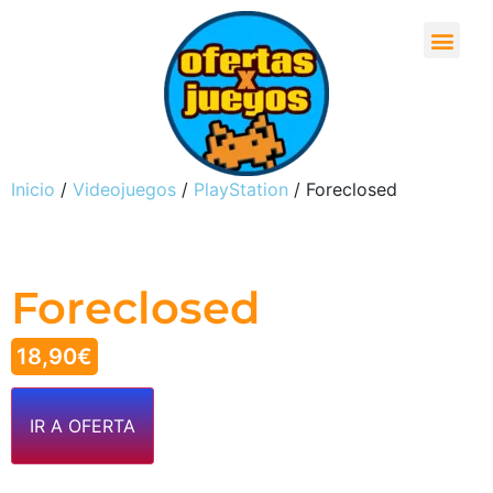
Inicio
/
Videojuegos
/
PlayStation
/ Foreclosed
Foreclosed
18,90
€
IR A OFERTA