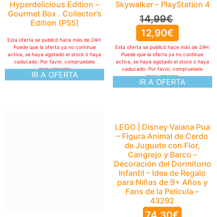
Hyperdelicious Edition –
Skywalker – PlayStation 4
Gourmet Box . Collector’s
14,99
€
Edition (PS5)
12,90
€
Esta oferta se publicó hace más de 24H:
Puede que la oferta ya no continue
Esta oferta se publicó hace más de 24H:
activa, se haya agotado el stock o haya
Puede que la oferta ya no continue
caducado. Por favor, compruebelo
activa, se haya agotado el stock o haya
manualmente
caducado. Por favor, compruebelo
IR A OFERTA
manualmente
IR A OFERTA
Wanted: Dead (PS4)
LEGO | Disney Vaiana Pua
– Figura Animal de Cerdo
13,81
€
de Juguete con Flor,
Cangrejo y Barco –
Esta oferta se publicó hace más de 24H:
Decoración del Dormitorio
Puede que la oferta ya no continue
activa, se haya agotado el stock o haya
Infantil – Idea de Regalo
caducado. Por favor, compruebelo
para Niñas de 9+ Años y
manualmente
IR A OFERTA
Fans de la Película –
43292
74,30
€