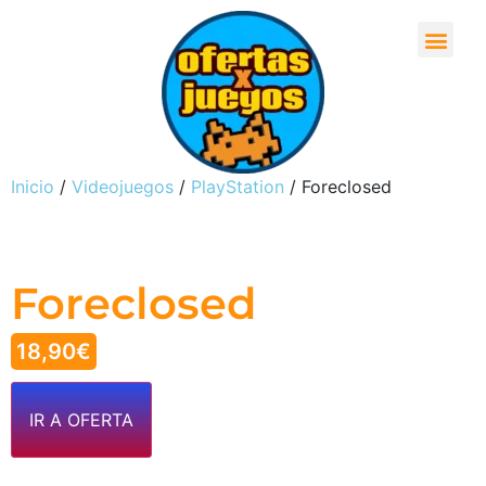
Inicio
/
Videojuegos
/
PlayStation
/ Foreclosed
Foreclosed
18,90
€
IR A OFERTA