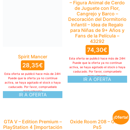
– Figura Animal de Cerdo
de Juguete con Flor,
Cangrejo y Barco –
Decoración del Dormitorio
Infantil – Idea de Regalo
para Niñas de 9+ Años y
Fans de la Película –
43292
74,30
€
Spirit Mancer
Esta oferta se publicó hace más de 24H:
Puede que la oferta ya no continue
28,35
€
activa, se haya agotado el stock o haya
caducado. Por favor, compruebelo
Esta oferta se publicó hace más de 24H:
manualmente
IR A OFERTA
Puede que la oferta ya no continue
activa, se haya agotado el stock o haya
caducado. Por favor, compruebelo
manualmente
IR A OFERTA
¡Oferta!
GTA V – Edition Premium –
Oxide Room 208 – Gioco
PlayStation 4 [Importación
Ps5