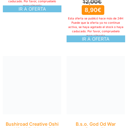
12,00
€
caducado. Por favor, compruebelo
manualmente
IR A OFERTA
8,90
€
Esta oferta se publicó hace más de 24H:
Puede que la oferta ya no continue
activa, se haya agotado el stock o haya
caducado. Por favor, compruebelo
manualmente
IR A OFERTA
B.s.o. God Od War
Ragnarök
20,74
€
Esta oferta se publicó hace más de 24H:
Puede que la oferta ya no continue
activa, se haya agotado el stock o haya
caducado. Por favor, compruebelo
manualmente
IR A OFERTA
Bushiroad Creative Oshi