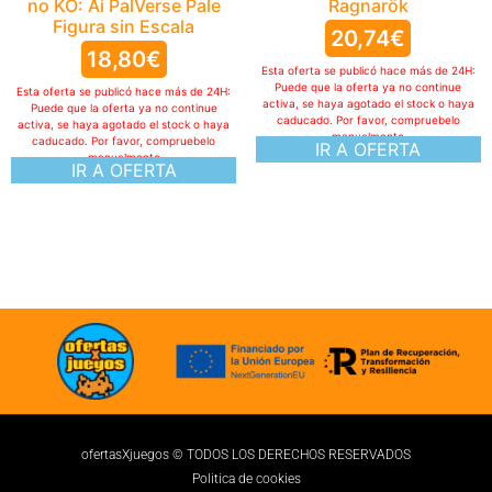
no KO: Ai PalVerse Pale
Figura sin Escala
18,80
€
Esta oferta se publicó hace más de 24H:
Puede que la oferta ya no continue
activa, se haya agotado el stock o haya
caducado. Por favor, compruebelo
manualmente
IR A OFERTA
ofertasXjuegos © TODOS LOS DERECHOS RESERVADOS
Politica de cookies