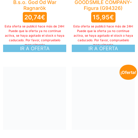
B.s.o. God Od War
GOODSMILE COMPANY-
Ragnarök
Figura (G94326)
20,74
€
15,95
€
Esta oferta se publicó hace más de 24H:
Esta oferta se publicó hace más de 24H:
Puede que la oferta ya no continue
Puede que la oferta ya no continue
activa, se haya agotado el stock o haya
activa, se haya agotado el stock o haya
caducado. Por favor, compruebelo
caducado. Por favor, compruebelo
manualmente
manualmente
IR A OFERTA
IR A OFERTA
¡Oferta!
Bundle de Secret Lair de
Realidad fracturada de
Magic: The Gathering
(Versión en Inglés)
100,00
€
Esta oferta se publicó hace más de 24H:
Puede que la oferta ya no continue
activa, se haya agotado el stock o haya
caducado. Por favor, compruebelo
manualmente
IR A OFERTA