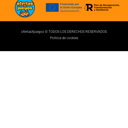
ofertasXjuegos © TODOS LOS DERECHOS RESERVADOS
Politica de cookies