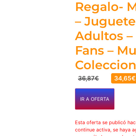
Regalo- M
– Juguete
Adultos 
Fans – M
Coleccion
36,87
€
34,65
€
IR A OFERTA
Esta oferta se publicó ha
continue activa, se haya 