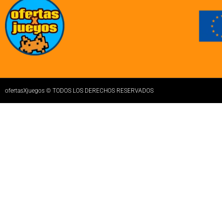
ofertasXjuegos © TODOS LOS DERECHOS RESERVADOS