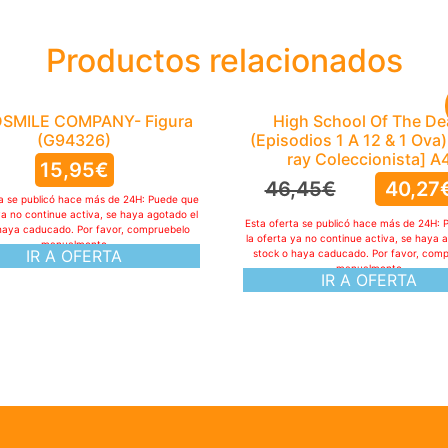
Productos relacionados
SMILE COMPANY- Figura
High School Of The D
(G94326)
(Episodios 1 A 12 & 1 Ova)
ray Coleccionista] A
15,95
€
46,45
€
40,27
ta se publicó hace más de 24H: Puede que
ya no continue activa, se haya agotado el
Esta oferta se publicó hace más de 24H: 
haya caducado. Por favor, compruebelo
la oferta ya no continue activa, se haya 
manualmente
IR A OFERTA
stock o haya caducado. Por favor, com
manualmente
IR A OFERTA