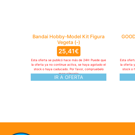
Bandai Hobby-Model Kit Figura
GOOD
Vegeta (-)
25,41
€
Esta oferta se publicó hace más de 24H: Puede que
Esta ofer
la oferta ya no continue activa, se haya agotado el
la oferta 
stock o haya caducado. Por favor, compruebelo
stock o 
manualmente
IR A OFERTA