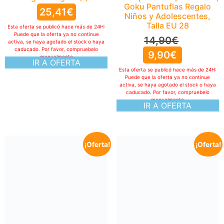
Goku Pantuflas Regalo
25,41
€
Niños y Adolescentes,
Talla EU 28
Esta oferta se publicó hace más de 24H:
Puede que la oferta ya no continue
14,90
€
activa, se haya agotado el stock o haya
caducado. Por favor, compruebelo
9,90
€
manualmente
IR A OFERTA
Esta oferta se publicó hace más de 24H:
Puede que la oferta ya no continue
activa, se haya agotado el stock o haya
caducado. Por favor, compruebelo
manualmente
IR A OFERTA
¡Oferta!
¡Oferta!
Funko Pop! Animation:
One Piece – Roronoa Zoro
– Collectable Vinyl Figure –
Gift Idea – Official
Merchandise – Toys for
Kids & Adults – Anime
Fans – Model Figure for
Collectors and Display