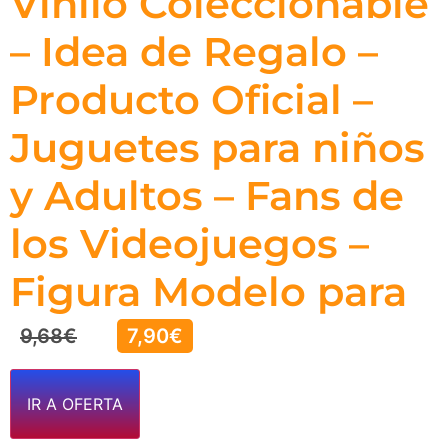
Vinilo Coleccionable
– Idea de Regalo –
Producto Oficial –
Juguetes para niños
y Adultos – Fans de
los Videojuegos –
Figura Modelo para
9,68
€
7,90
€
IR A OFERTA