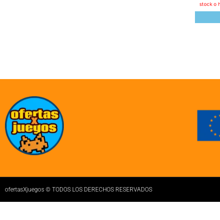
stock o 
ofertasXjuegos © TODOS LOS DERECHOS RESERVADOS