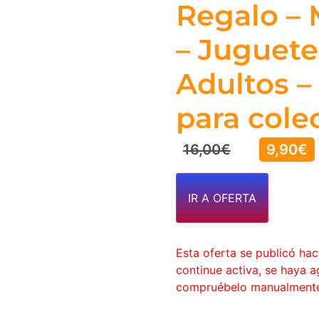
Regalo – 
– Juguete
Adultos –
para cole
16,00
€
9,90
€
IR A OFERTA
Esta oferta se publicó ha
continue activa, se haya 
compruébelo manualment