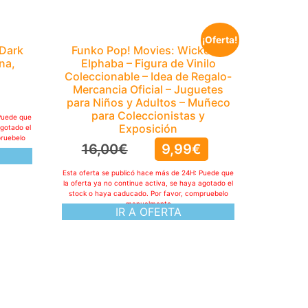
¡Oferta!
 Dark
Funko Pop! Movies: Wicked –
na,
Elphaba – Figura de Vinilo
Coleccionable – Idea de Regalo-
Mercancia Oficial – Juguetes
para Niños y Adultos – Muñeco
para Coleccionistas y
Puede que
Exposición
agotado el
pruebelo
16,00
€
9,99
€
Esta oferta se publicó hace más de 24H: Puede que
la oferta ya no continue activa, se haya agotado el
stock o haya caducado. Por favor, compruebelo
manualmente
IR A OFERTA