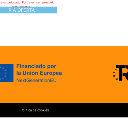
haya caducado. Por favor, compruebelo
manualmente
IR A OFERTA
Politica de cookies