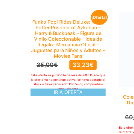
¡Oferta!
Funko Pop! Rides Deluxe: Harry
Potter Prisoner of Azkaban –
Harry & Buckbeak – Figura de
Vinilo Coleccionable – Idea de
Regalo- Mercancia Oficial –
Juguetes para Niños y Adultos –
Movies Fans
35,00
€
33,23
€
Esta oferta se publicó hace más de 24H: Puede que
la oferta ya no continue activa, se haya agotado el
stock o haya caducado. Por favor, compruebelo
manualmente
IR A OFERTA
Cole
The
60
Esta ofer
la oferta 