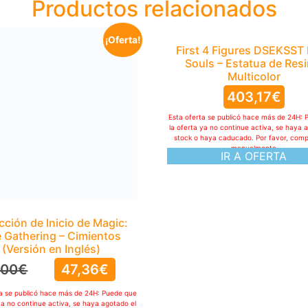
Productos relacionados
¡Oferta!
First 4 Figures DSEKSST
Souls – Estatua de Resi
Multicolor
403,17
€
Esta oferta se publicó hace más de 24H: 
la oferta ya no continue activa, se haya 
stock o haya caducado. Por favor, com
manualmente
IR A OFERTA
cción de Inicio de Magic:
 Gathering – Cimientos
(Versión en Inglés)
,00
€
47,36
€
ta se publicó hace más de 24H: Puede que
ya no continue activa, se haya agotado el