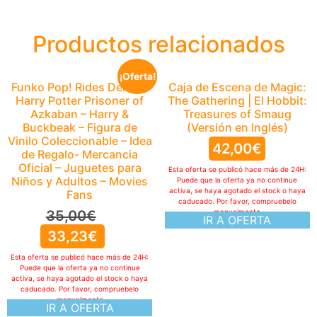
Productos relacionados
¡Oferta!
Funko Pop! Rides Deluxe:
Caja de Escena de Magic:
Harry Potter Prisoner of
The Gathering | El Hobbit:
Azkaban – Harry &
Treasures of Smaug
Buckbeak – Figura de
(Versión en Inglés)
Vinilo Coleccionable – Idea
42,00
€
de Regalo- Mercancia
Oficial – Juguetes para
Esta oferta se publicó hace más de 24H:
Niños y Adultos – Movies
Puede que la oferta ya no continue
activa, se haya agotado el stock o haya
Fans
caducado. Por favor, compruebelo
35,00
€
manualmente
IR A OFERTA
33,23
€
Esta oferta se publicó hace más de 24H:
Puede que la oferta ya no continue
activa, se haya agotado el stock o haya
caducado. Por favor, compruebelo
manualmente
IR A OFERTA