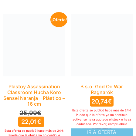
¡Oferta!
B.s.o. God Od War
Ragnarök
20,74
€
Esta oferta se publicó hace más de 24H:
Puede que la oferta ya no continue
activa, se haya agotado el stock o haya
caducado. Por favor, compruebelo
manualmente
IR A OFERTA
Plastoy Assassination
Classroom Hucha Koro
Sensei Naranja – Plástico –
16 cm
25,99
€
22,01
€
Esta oferta se publicó hace más de 24H:
Puede que la oferta ya no continue