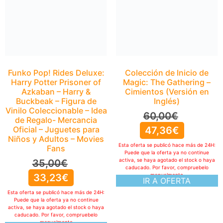
Vinilo Coleccionable – Idea
de Regalo- Mercancia
Oficial – Juguetes para
Niños y Adultos – Movies
Fans
35,00
€
Colección de Inicio de
33,23
€
Magic: The Gathering –
Cimientos (Versión en
Esta oferta se publicó hace más de 24H:
Puede que la oferta ya no continue
Inglés)
activa, se haya agotado el stock o haya
caducado. Por favor, compruebelo
60,00
€
manualmente
IR A OFERTA
47,36
€
Esta oferta se publicó hace más de 24H:
Puede que la oferta ya no continue
activa, se haya agotado el stock o haya
caducado. Por favor, compruebelo
manualmente
IR A OFERTA