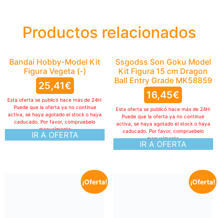
Productos relacionados
Bandai Hobby-Model Kit
Ssgodss Son Goku Model
Figura Vegeta (-)
Kit Figura 15 cm Dragon
Ball Entry Grade MK58859
25,41
€
16,45
€
Esta oferta se publicó hace más de 24H:
Puede que la oferta ya no continue
Esta oferta se publicó hace más de 24H:
activa, se haya agotado el stock o haya
Puede que la oferta ya no continue
caducado. Por favor, compruebelo
activa, se haya agotado el stock o haya
manualmente
caducado. Por favor, compruebelo
IR A OFERTA
manualmente
IR A OFERTA
¡Oferta!
¡Oferta!
Funko Pop! Rides Deluxe:
Harry Potter Prisoner of
Azkaban – Harry &
Buckbeak – Figura de