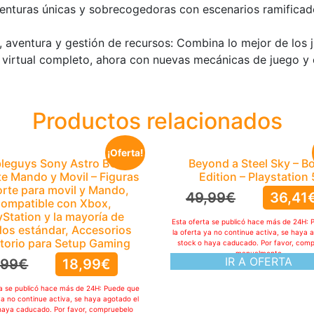
aventuras únicas y sobrecogedoras con escenarios ramifica
 aventura y gestión de recursos: Combina lo mejor de los j
 virtual completo, ahora con nuevas mecánicas de juego y
Productos relacionados
¡Oferta!
leguys Sony Astro BOT
Beyond a Steel Sky – B
e Mando y Movil – Figuras
Edition – Playstation 
rte para movil y Mando,
49,99
€
36,41
ompatible con Xbox,
yStation y la mayoría de
Esta oferta se publicó hace más de 24H: 
os estándar, Accesorios
la oferta ya no continue activa, se haya 
itorio para Setup Gaming
stock o haya caducado. Por favor, com
manualmente
IR A OFERTA
,99
€
18,99
€
ta se publicó hace más de 24H: Puede que
ya no continue activa, se haya agotado el
haya caducado. Por favor, compruebelo