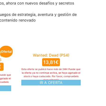
dos, ahora con nuevos desafíos y secretos
uegos de estrategia, aventura y gestión de
 contenido renovado
¡Oferta!
ook
Wanted: Dead (PS4)
5
13,81
€
€
Esta oferta se publicó hace más de 24H: Puede que
la oferta ya no continue activa, se haya agotado el
Puede que
stock o haya caducado. Por favor, compruebelo
agotado el
manualmente
IR A OFERTA
pruebelo