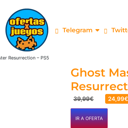
Telegram
Twitt
ter Resurrection – PS5
Ghost Ma
Resurrect
39,99
€
24,99
IR A OFERTA