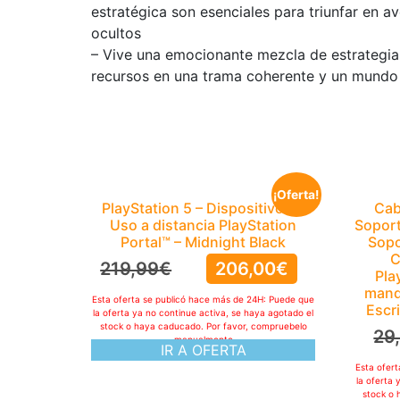
estratégica son esenciales para triunfar en 
ocultos
– Vive una emocionante mezcla de estrategia,
recursos en una trama coherente y un mundo
¡Oferta!
PlayStation 5 – Dispositivo de
Cab
Uso a distancia PlayStation
Soport
Portal™ – Midnight Black
Sopo
C
219,99
€
206,00
€
Pla
mand
Esta oferta se publicó hace más de 24H: Puede que
Escr
la oferta ya no continue activa, se haya agotado el
stock o haya caducado. Por favor, compruebelo
29
manualmente
IR A OFERTA
Esta ofer
la oferta 
stock o 