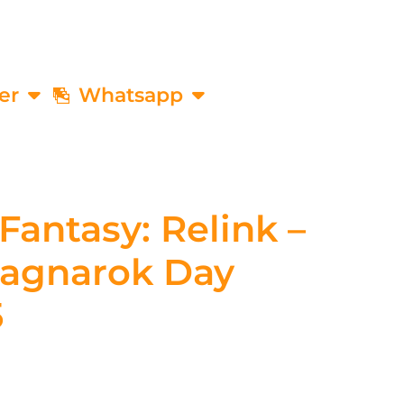
er
Whatsapp
Fantasy: Relink –
Ragnarok Day
5