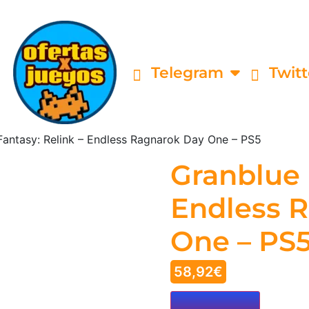
Telegram
Twitt
Fantasy: Relink – Endless Ragnarok Day One – PS5
Granblue 
Endless 
One – PS
58,92
€