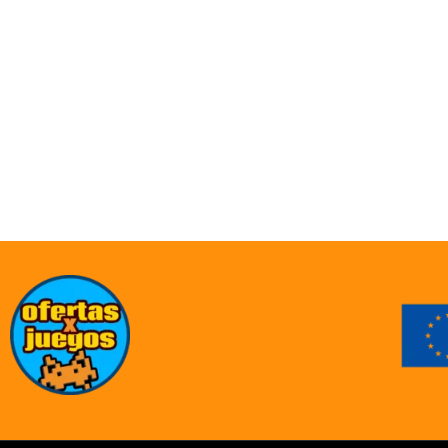
ofertasXjuegos © TODOS LOS DERECHOS RESERVADOS