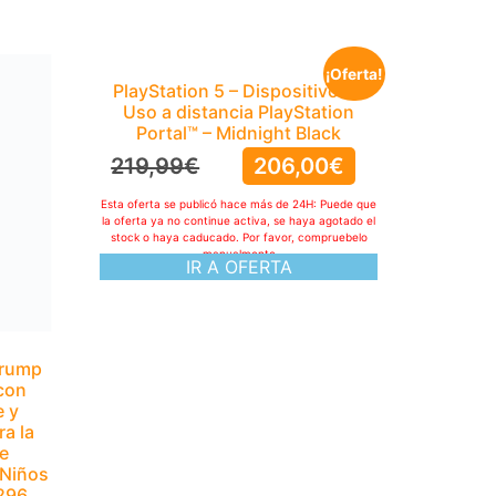
¡Oferta!
crump
PlayStation 5 – Dispositivo de
 con
Uso a distancia PlayStation
e y
Portal™ – Midnight Black
a la
219,99
€
206,00
€
de
 Niños
Esta oferta se publicó hace más de 24H: Puede que
3296
la oferta ya no continue activa, se haya agotado el
stock o haya caducado. Por favor, compruebelo
manualmente
IR A OFERTA
Puede que
agotado el
pruebelo