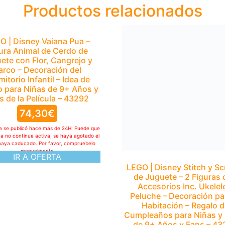
Productos relacionados
O | Disney Vaiana Pua –
LEGO | Disney Stitch y S
ura Animal de Cerdo de
de Juguete – 2 Figuras
ete con Flor, Cangrejo y
Accesorios Inc. Ukelel
arco – Decoración del
Peluche – Decoración par
itorio Infantil – Idea de
Habitación – Regalo 
o para Niñas de 9+ Años y
Cumpleaños para Niñas y
s de la Película – 43292
de 9+ Años y Fans – 4
74,30
€
69,99
€
ta se publicó hace más de 24H: Puede que
Esta oferta se publicó hace más de 24H: 
ya no continue activa, se haya agotado el
la oferta ya no continue activa, se haya 
haya caducado. Por favor, compruebelo
stock o haya caducado. Por favor, com
manualmente
manualmente
IR A OFERTA
IR A OFERTA