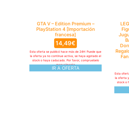
GTA V – Edition Premium –
LEG
PlayStation 4 [Importación
Fig
francesa]
Jugu
B
14,49
€
Dorm
Regal
Esta oferta se publicó hace más de 24H: Puede que
Fan
la oferta ya no continue activa, se haya agotado el
stock o haya caducado. Por favor, compruebelo
manualmente
IR A OFERTA
Esta ofer
la oferta 
stock o 