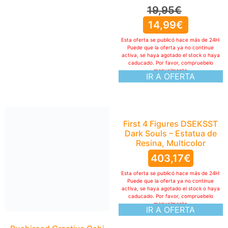
19,95
€
14,99
€
Esta oferta se publicó hace más de 24H:
Puede que la oferta ya no continue
activa, se haya agotado el stock o haya
caducado. Por favor, compruebelo
manualmente
IR A OFERTA
Bushiroad Creative Oshi
First 4 Figures DSEKSST
no KO: Ai PalVerse Pale
Dark Souls – Estatua de
Figura sin Escala
Resina, Multicolor
18,80
€
403,17
€
Esta oferta se publicó hace más de 24H:
Esta oferta se publicó hace más de 24H:
Puede que la oferta ya no continue
Puede que la oferta ya no continue
activa, se haya agotado el stock o haya
activa, se haya agotado el stock o haya
caducado. Por favor, compruebelo
caducado. Por favor, compruebelo
manualmente
manualmente
IR A OFERTA
IR A OFERTA