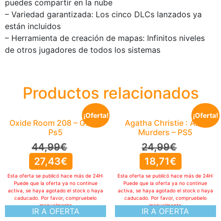
puedes compartir en la nube
– Variedad garantizada: Los cinco DLCs lanzados ya
están incluidos
– Herramienta de creación de mapas: Infinitos niveles
de otros jugadores de todos los sistemas
Productos relacionados
¡Oferta!
¡Oferta!
Oxide Room 208 – Gioco
Agatha Christie : ABC
Ps5
Murders – PS5
44,99
€
24,99
€
27,43
€
18,71
€
Esta oferta se publicó hace más de 24H:
Esta oferta se publicó hace más de 24H:
Puede que la oferta ya no continue
Puede que la oferta ya no continue
activa, se haya agotado el stock o haya
activa, se haya agotado el stock o haya
caducado. Por favor, compruebelo
caducado. Por favor, compruebelo
manualmente
manualmente
IR A OFERTA
IR A OFERTA