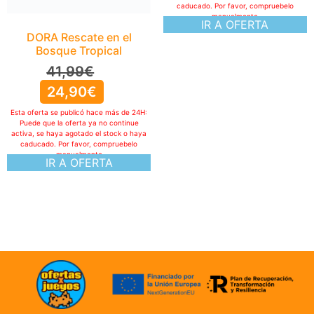
caducado. Por favor, compruebelo
manualmente
IR A OFERTA
DORA Rescate en el
Bosque Tropical
41,99
€
24,90
€
Esta oferta se publicó hace más de 24H:
Puede que la oferta ya no continue
activa, se haya agotado el stock o haya
caducado. Por favor, compruebelo
manualmente
IR A OFERTA