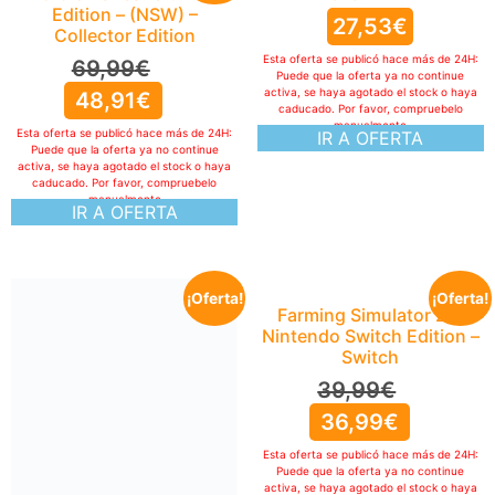
Edition – (NSW) –
27,53
€
Collector Edition
Esta oferta se publicó hace más de 24H:
69,99
€
Puede que la oferta ya no continue
activa, se haya agotado el stock o haya
48,91
€
caducado. Por favor, compruebelo
manualmente
Esta oferta se publicó hace más de 24H:
IR A OFERTA
Puede que la oferta ya no continue
activa, se haya agotado el stock o haya
caducado. Por favor, compruebelo
manualmente
IR A OFERTA
¡Oferta!
¡Oferta!
Farming Simulator 26:
Nintendo Switch Edition –
Switch
39,99
€
36,99
€
Esta oferta se publicó hace más de 24H:
Puede que la oferta ya no continue
activa, se haya agotado el stock o haya