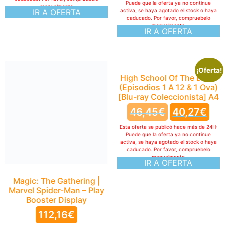
Puede que la oferta ya no continue
manualmente
IR A OFERTA
activa, se haya agotado el stock o haya
caducado. Por favor, compruebelo
manualmente
IR A OFERTA
¡Oferta!
Magic: The Gathering |
High School Of The Dead
Marvel Spider-Man – Play
(Episodios 1 A 12 & 1 Ova)
Booster Display
[Blu-ray Coleccionista] A4
112,16
€
46,45
€
40,27
€
Esta oferta se publicó hace más de 24H:
Esta oferta se publicó hace más de 24H:
Puede que la oferta ya no continue
Puede que la oferta ya no continue
activa, se haya agotado el stock o haya
activa, se haya agotado el stock o haya
caducado. Por favor, compruebelo
caducado. Por favor, compruebelo
manualmente
manualmente
IR A OFERTA
IR A OFERTA