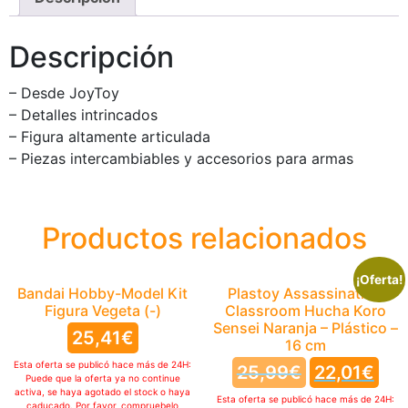
Descripción
– Desde JoyToy
– Detalles intrincados
– Figura altamente articulada
– Piezas intercambiables y accesorios para armas
Productos relacionados
¡Oferta!
Bandai Hobby-Model Kit
Plastoy Assassination
Figura Vegeta (-)
Classroom Hucha Koro
Sensei Naranja – Plástico –
25,41
€
16 cm
Esta oferta se publicó hace más de 24H:
25,99
€
22,01
€
Puede que la oferta ya no continue
activa, se haya agotado el stock o haya
Esta oferta se publicó hace más de 24H:
caducado. Por favor, compruebelo