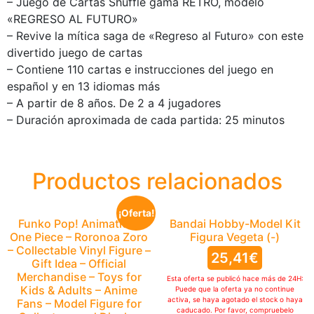
– Juego de Cartas Shuffle gama RETRO, modelo
«REGRESO AL FUTURO»
– Revive la mítica saga de «Regreso al Futuro» con este
divertido juego de cartas
– Contiene 110 cartas e instrucciones del juego en
español y en 13 idiomas más
– A partir de 8 años. De 2 a 4 jugadores
– Duración aproximada de cada partida: 25 minutos
Productos relacionados
¡Oferta!
Funko Pop! Animation:
Bandai Hobby-Model Kit
One Piece – Roronoa Zoro
Figura Vegeta (-)
– Collectable Vinyl Figure –
25,41
€
Gift Idea – Official
Merchandise – Toys for
Esta oferta se publicó hace más de 24H:
Kids & Adults – Anime
Puede que la oferta ya no continue
activa, se haya agotado el stock o haya
Fans – Model Figure for
caducado. Por favor, compruebelo