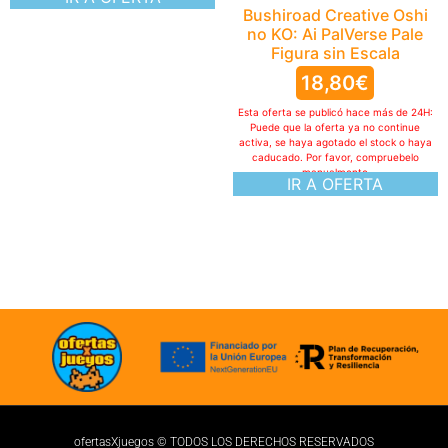
Bushiroad Creative Oshi
no KO: Ai PalVerse Pale
Figura sin Escala
18,80
€
Esta oferta se publicó hace más de 24H:
Puede que la oferta ya no continue
activa, se haya agotado el stock o haya
caducado. Por favor, compruebelo
manualmente
IR A OFERTA
ofertasXjuegos © TODOS LOS DERECHOS RESERVADOS