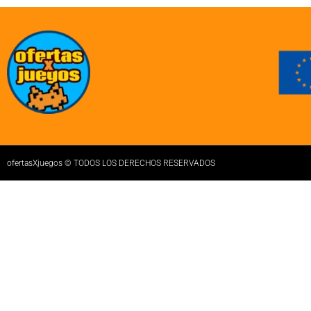
ofertasXjuegos © TODOS LOS DERECHOS RESERVADOS