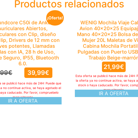
Productos relacionados
¡Oferta!
ndcore C50i de Anker,
WENIG Mochila Viaje Ca
Auriculares Abiertos,
Avion 40x20x25 Equipaj
culares con Clip, diseño
Mano 40x20x25 Bolsa de 
Clip, Drivers de 12 mm con
Mujer 20L Maletas de Vi
ves potentes, Llamadas
Cabina Mochila Portatil
das con IA, 28 h de Uso,
Pulgadas con Puerto USB
e Seguro, IP55, Bluetooth
Trabajo Beige-marró
6.0.
21,99
€
,99
€
39,99
€
Esta oferta se publicó hace más de 24H: 
la oferta ya no continue activa, se haya 
ta se publicó hace más de 24H: Puede que
stock o haya caducado. Por favor, com
ya no continue activa, se haya agotado el
manualmente
IR A OFERTA
haya caducado. Por favor, compruebelo
manualmente
IR A OFERTA