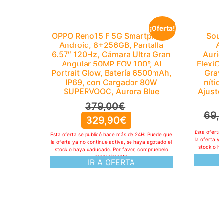
¡Oferta!
OPPO Reno15 F 5G Smartphone
Sou
Android, 8+256GB, Pantalla
6.57″ 120Hz, Cámara Ultra Gran
Auri
Angular 50MP FOV 100°, AI
Flexi
Portrait Glow, Batería 6500mAh,
Gra
IP69, con Cargador 80W
níti
SUPERVOOC, Aurora Blue
Ajust
379,00
€
69
329,90
€
Esta ofer
Esta oferta se publicó hace más de 24H: Puede que
la oferta 
la oferta ya no continue activa, se haya agotado el
stock o 
stock o haya caducado. Por favor, compruebelo
manualmente
IR A OFERTA