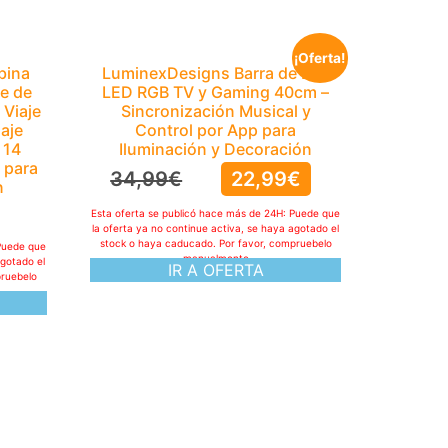
¡Oferta!
bina
LuminexDesigns Barra de Luz
e de
LED RGB TV y Gaming 40cm –
Viaje
Sincronización Musical y
aje
Control por App para
 14
Iluminación y Decoración
 para
34,99
€
22,99
€
n
Esta oferta se publicó hace más de 24H: Puede que
la oferta ya no continue activa, se haya agotado el
stock o haya caducado. Por favor, compruebelo
Puede que
manualmente
agotado el
IR A OFERTA
pruebelo