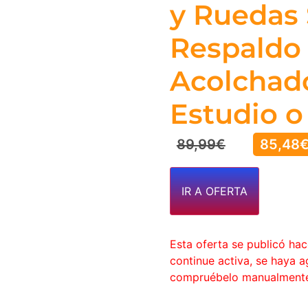
y Ruedas 
Respaldo 
Acolchado
Estudio o 
89,99
€
85,48
IR A OFERTA
Esta oferta se publicó ha
continue activa, se haya 
compruébelo manualment