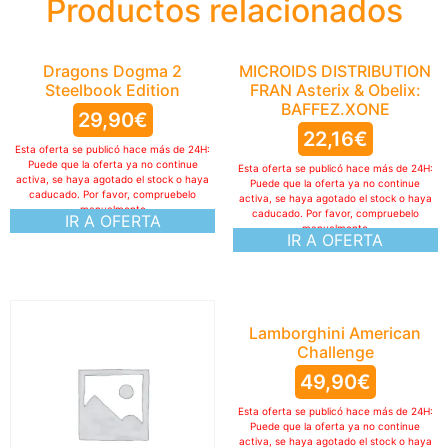
Productos relacionados
Dragons Dogma 2
MICROIDS DISTRIBUTION
Steelbook Edition
FRAN Asterix & Obelix:
BAFFEZ.XONE
29,90
€
22,16
€
Esta oferta se publicó hace más de 24H:
Puede que la oferta ya no continue
Esta oferta se publicó hace más de 24H:
activa, se haya agotado el stock o haya
Puede que la oferta ya no continue
caducado. Por favor, compruebelo
activa, se haya agotado el stock o haya
manualmente
caducado. Por favor, compruebelo
IR A OFERTA
manualmente
IR A OFERTA
Lamborghini American
Challenge
49,90
€
Esta oferta se publicó hace más de 24H:
Puede que la oferta ya no continue
activa, se haya agotado el stock o haya